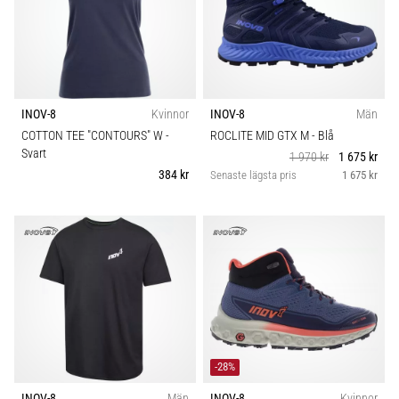
som…
Visa
alla
artiklar
INOV-8
Kvinnor
INOV-8
Män
COTTON TEE "CONTOURS" W
-
ROCLITE MID GTX M
- Blå
Svart
1 970 kr
1 675 kr
384 kr
Senaste lägsta pris
1 675 kr
-28%
INOV-8
Män
INOV-8
Kvinnor