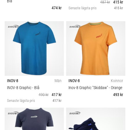
Blå
487 kr
415 kr
6
Säsong
474 kr
Senaste lägsta pris
415 kr
Upptäck
de
Skobredd
nya
Nike
Sport
Phantom
6
fotbollsskorna
Hållbarhet
–
precision,
kontroll
Underlag
och
INOV-8
Män
INOV-8
Kvinnor
kraft
INOV-8 Graphic
- Blå
Inov-8 Graphic "Skiddaw"
- Orange
Trail
i
490 kr
417 kr
493 kr
varje
Senaste lägsta pris
417 kr
beröring.
Typ av sko
Perfekta
för
spelare
Vikt (g)