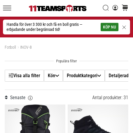
Filtr
Sök
varuko
11teamsports.se
1. 7. 2025
•
Handla för över 3 300 kr och få en boll gratis —
Sök
KÖP NU
1 min. läsning
erbjudande under begränsad tid!
Kön
Play
Visa produkter
for
Fotboll
INOV-8
Produktkategori
More
Victories
Detaljerad typ av produkt
Rusta
dig
Visa alla filter
Kön
Produktkategori
Detaljerad t
för
Pris
dam-
EM
Senaste
Antal produkter: 31
Färg
2025
med
officiella
Skostorlek
tröjor
och