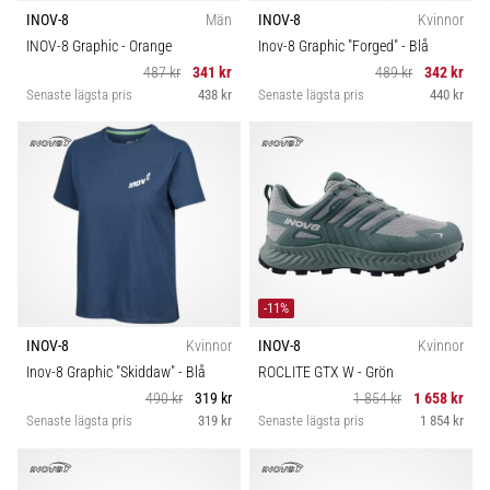
INOV-8
Män
INOV-8
Kvinnor
INOV-8 Graphic
- Orange
Inov-8 Graphic "Forged"
- Blå
487 kr
341 kr
489 kr
342 kr
Senaste lägsta pris
438 kr
Senaste lägsta pris
440 kr
-11%
INOV-8
Kvinnor
INOV-8
Kvinnor
Inov-8 Graphic "Skiddaw"
- Blå
ROCLITE GTX W
- Grön
490 kr
319 kr
1 854 kr
1 658 kr
Senaste lägsta pris
319 kr
Senaste lägsta pris
1 854 kr