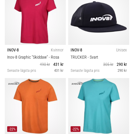
INOV-8
Kvinnor
INOV-8
Unisex
Inov-8 Graphic "Skiddaw"
- Rosa
TRUCKER
- Svart
490 kr
431 kr
305 kr
290 kr
Senaste lägsta pris
431 kr
Senaste lägsta pris
290 kr
-22%
-22%