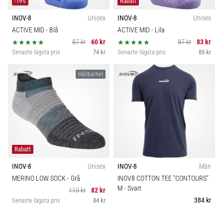
-19%
Rabatt
INOV-8
Unisex
INOV-8
Unisex
ACTIVE MID
- Blå
ACTIVE MID
- Lila
87 kr
60 kr
87 kr
83 kr
Senaste lägsta pris
74 kr
Senaste lägsta pris
85 kr
Hållbarhet
Rabatt
INOV-8
Unisex
INOV-8
Män
MERINO LOW SOCK
- Grå
INOV8 COTTON TEE "CONTOURS"
M
- Svart
110 kr
82 kr
384 kr
Senaste lägsta pris
84 kr