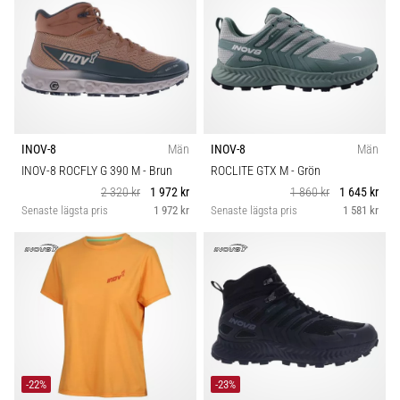
INOV-8
Män
INOV-8
Män
INOV-8 ROCFLY G 390 M
- Brun
ROCLITE GTX M
- Grön
2 320 kr
1 972 kr
1 860 kr
1 645 kr
Senaste lägsta pris
1 972 kr
Senaste lägsta pris
1 581 kr
-22%
-23%