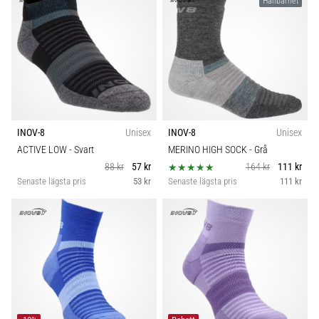
Hållbarhet
INOV-8
Unisex
INOV-8
Unisex
ACTIVE LOW
- Svart
MERINO HIGH SOCK
- Grå
88 kr
57 kr
164 kr
111 kr
Senaste lägsta pris
53 kr
Senaste lägsta pris
111 kr