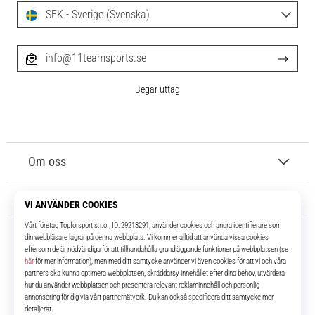
SEK - Sverige (Svenska)
info@11teamsports.se
Begär uttag
Om oss
Kundtjänst
11teamsports.se
I över 16 år har vi varit dina lagkamrater, vilket ger dig de bästa och
senaste fotbollsprodukterna.