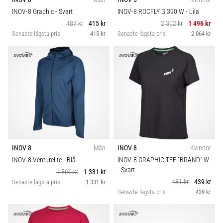
INOV-8 Graphic
- Svart
INOV-8 ROCFLY G 390 W
- Lila
487 kr
415 kr
2 302 kr
1 496 kr
Senaste lägsta pris
415 kr
Senaste lägsta pris
2 064 kr
INOV-8
Män
INOV-8
Kvinnor
INOV-8 Venturelite
- Blå
INOV-8 GRAPHIC TEE "BRAND" W
- Svart
1 566 kr
1 331 kr
481 kr
439 kr
Senaste lägsta pris
1 331 kr
Senaste lägsta pris
439 kr