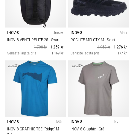
skor
Storlek
från
Nike,
Carbon
adidas
och
INOV-8
Unisex
INOV-8
Män
PUMA.
Komfort och dämpning
Var
INOV-8 VENTURELITE 25
- Svart
ROCLITE MID GTX M
- Svart
en
1 798 kr
1 259 kr
1 963 kr
1 276 kr
del
Idrottsgren
Senaste lägsta pris
1 169 kr
Senaste lägsta pris
1 177 kr
av
varje
Dropp (mm)
match,
mål
och…
Passform
9. 6. 2025
Kategori
•
3 min. läsning
INOV-8
Män
INOV-8
Kvinnor
Modell
Nike
INOV-8 GRAPHIC TEE "Ridge" M
-
INOV-8 Graphic
- Grå
Phantom