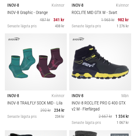
INOV-8
Kvinnor
INOV-8
Kvinnor
INOV-8 Graphic
- Orange
ROCLITE MID GTX W
- Svart
487 kr
341 kr
1 963 kr
982 kr
Senaste lägsta pris
438 kr
Senaste lägsta pris
1 276 kr
INOV-8
Kvinnor
INOV-8
Män
INOV-8 TRAILFLY SOCK MID
- Lila
INOV-8 ROCLITE PRO G 400 GTX
v2 M
- Flerfärgad
292 kr
234 kr
2 667 kr
1 334 kr
Senaste lägsta pris
234 kr
Senaste lägsta pris
1 067 kr