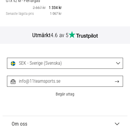
GTX v2 M
- Flerfärgad
2 667 kr
1 334 kr
Senaste lägsta pris
1 067 kr
Utmärkt
4.6 av 5
SEK - Sverige (Svenska)
info@11teamsports.se
Begär uttag
Om oss