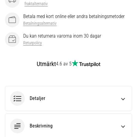
som…
fraktalternativ
Betala med kort online eller andra betalningsmetoder
Visa
Betalningsalternativ
alla
artiklar
Du kan returnera varorna inom 30 dagar
Returpolicy
Utmärkt
4.6 av 5
Detaljer
Beskrivning