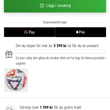
6
Lägg i varukorg
Upptäck
de
nya
Nike
Phantom
6
fotbollsskorna
Om du köper för mer än
3 399 kr
så får du en present
–
precision,
Du kan välja den gåva du önskar efter att ha lagt till denna produkt i
kontroll
vagnen.
och
kraft
i
varje
beröring.
Perfekta
för
spelare
Vid köp över
1 599 kr
får du gratis frakt