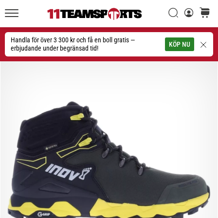
Sök
varuko
11teamsports.se
1. 7. 2025
•
Handla för över 3 300 kr och få en boll gratis —
Sök
KÖP NU
1 min. läsning
erbjudande under begränsad tid!
Play
for
More
Victories
Rusta
dig
för
dam-
EM
2025
med
officiella
tröjor
och