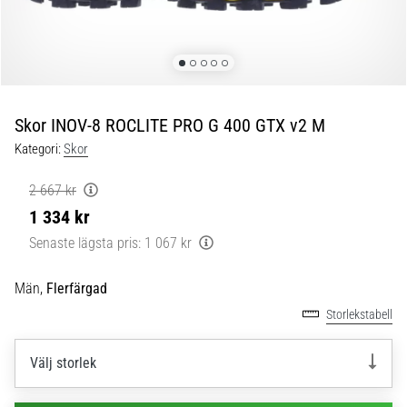
skor
från
Nike,
adidas
och
PUMA.
Var
Skor INOV-8 ROCLITE PRO G 400 GTX v2 M
en
Kategori:
Skor
del
av
2 667 kr
varje
1 334 kr
match,
mål
Senaste lägsta pris:
1 067 kr
och…
Män,
Flerfärgad
9. 6. 2025
Storlekstabell
•
3 min. läsning
Välj storlek
Nike
Phantom