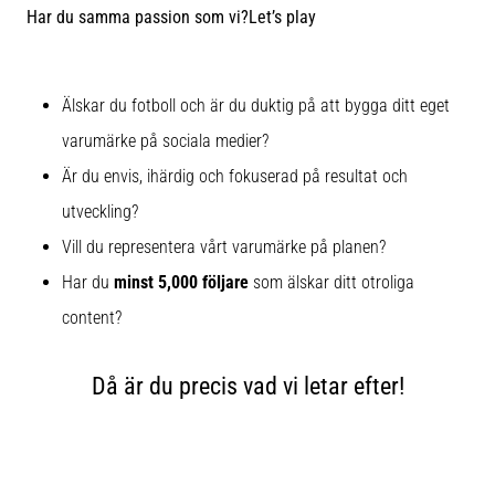
skor
Har du samma passion som vi?Let’s play
från
Nike,
adidas
och
Älskar du fotboll och är du duktig på att bygga ditt eget
PUMA.
varumärke på sociala medier?
Var
en
Är du envis, ihärdig och fokuserad på resultat och
del
utveckling?
av
varje
Vill du representera vårt varumärke på planen?
match,
Har du
minst 5,000 följare
som älskar ditt otroliga
mål
content?
och…
Då är du precis vad vi letar efter!
9. 6. 2025
•
3 min. läsning
Nike
Phantom