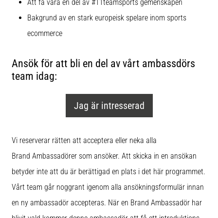
som…
Att få vara en del av #11teamsports gemenskapen
Bakgrund av en stark europeisk spelare inom sports
ecommerce
Visa
alla
artiklar
Ansök för att bli en del av vårt ambassdörs
team idag:
Jag är intresserad
Vi reserverar rätten att acceptera eller neka alla
Brand Ambassadörer som ansöker. Att skicka in en ansökan
betyder inte att du är berättigad en plats i det här programmet.
Vårt team går noggrant igenom alla ansökningsformulär innan
en ny ambassadör accepteras. När en Brand Ambassadör har