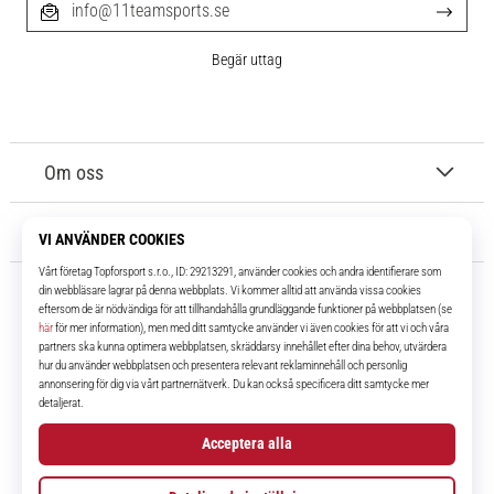
info@11teamsports.se
Begär uttag
Om oss
Kundtjänst
11teamsports.se
I över 16 år har vi varit dina lagkamrater, vilket ger dig de bästa och
senaste fotbollsprodukterna.
Facebook
Instagram
YouTube
TikTok