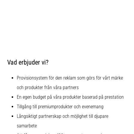
6
Upptäck
de
nya
Nike
Phantom
6
fotbollsskorna
Vad erbjuder vi?
–
precision,
kontroll
Provisionsystem för den reklam som görs för vårt märke
och
och produkter från våra partners
kraft
i
En egen budget på våra produkter baserad på prestation
varje
Tillgång till premiumprodukter och evenemang
beröring.
Perfekta
Långsiktigt partnerskap och möjlighet till djupare
för
samarbete
spelare