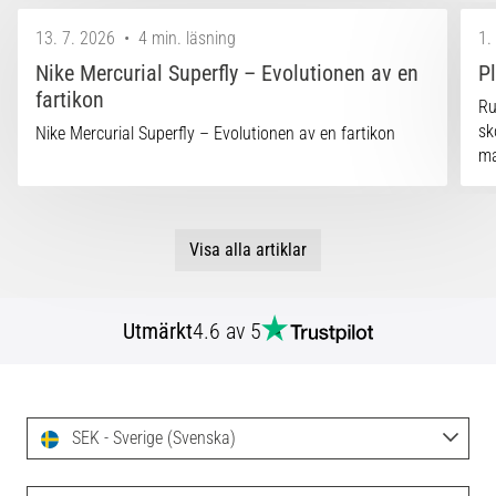
13. 7. 2026
•
4 min. läsning
1.
Nike Mercurial Superfly – Evolutionen av en
P
fartikon
Ru
sk
Nike Mercurial Superfly – Evolutionen av en fartikon
ma
Visa alla artiklar
Utmärkt
4.6 av 5
SEK - Sverige (Svenska)