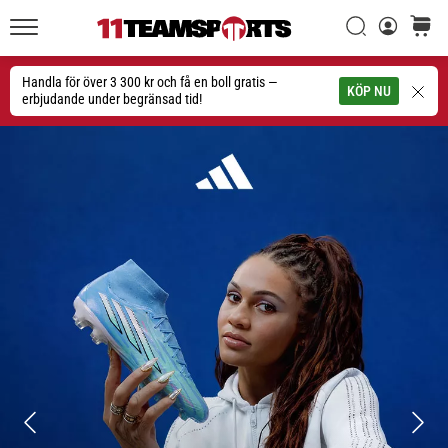
Sök
varuko
11teamsports.se
1. 7. 2025
•
Handla för över 3 300 kr och få en boll gratis —
Sök
KÖP NU
1 min. läsning
erbjudande under begränsad tid!
Play
for
More
Victories
Rusta
dig
för
dam-
EM
2025
med
officiella
tröjor
och