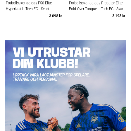
som…
Fotbollsskor adidas F50 Elite
Fotbollsskor adidas Predator Elite
Hyperfast L-Tech FG
- Svart
Fold-Over Tongue L-Tech FG
- Svart
3 098 kr
3 193 kr
Visa
alla
artiklar