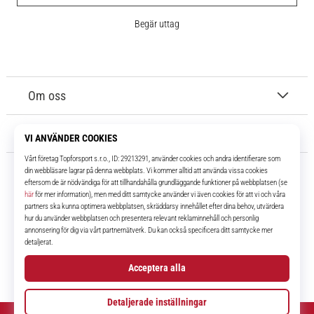
Begär uttag
Om oss
Kundtjänst
11teamsports.se
I över 16 år har vi varit dina lagkamrater, vilket ger dig de bästa och
senaste fotbollsprodukterna.
Facebook
Instagram
YouTube
TikTok