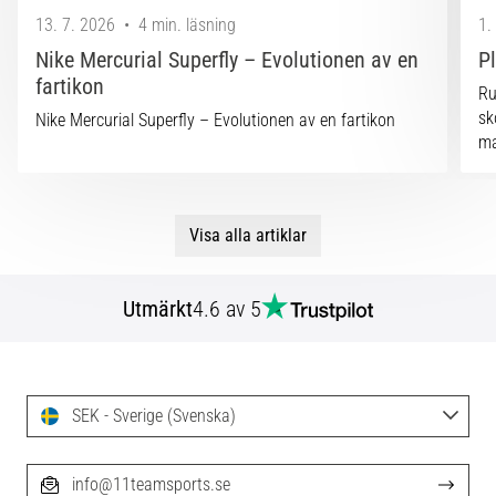
13. 7. 2026
•
4 min. läsning
1.
Nike Mercurial Superfly – Evolutionen av en
P
fartikon
Ru
sk
Nike Mercurial Superfly – Evolutionen av en fartikon
ma
Visa alla artiklar
Utmärkt
4.6 av 5
SEK - Sverige (Svenska)
info@11teamsports.se