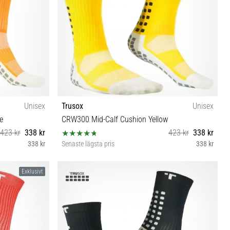
Unisex
Trusox
Unisex
e
CRW300 Mid-Calf Cushion Yellow
423 kr
338 kr
423 kr
338 kr
338 kr
Senaste lägsta pris
338 kr
S
Exklusivt