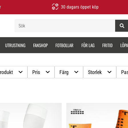
r
30 dagars öppet köp
Sök
UTRUSTNING
FANSHOP
FOTBOLLAR
FÖR LAG
FRITID
LÖP
produkt
Pris
Färg
Storlek
Pa