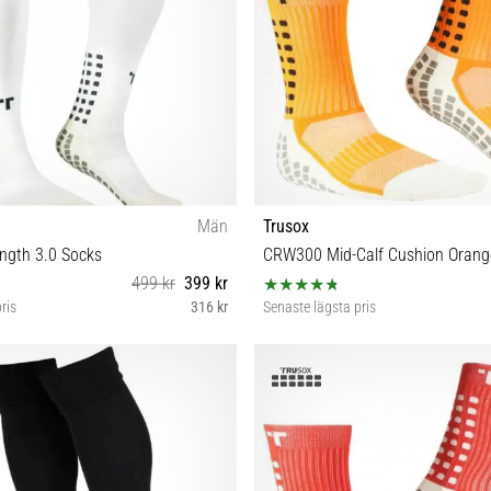
Män
Trusox
ength 3.0 Socks
CRW300 Mid-Calf Cushion Orang
499 kr
399 kr
ris
316 kr
Senaste lägsta pris
S M
S