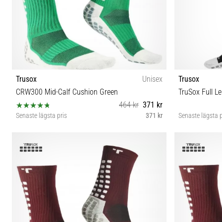
Trusox
Unisex
Trusox
CRW300 Mid-Calf Cushion Green
TruSox Full L
464 kr
371 kr
Senaste lägsta pris
371 kr
Senaste lägsta p
S