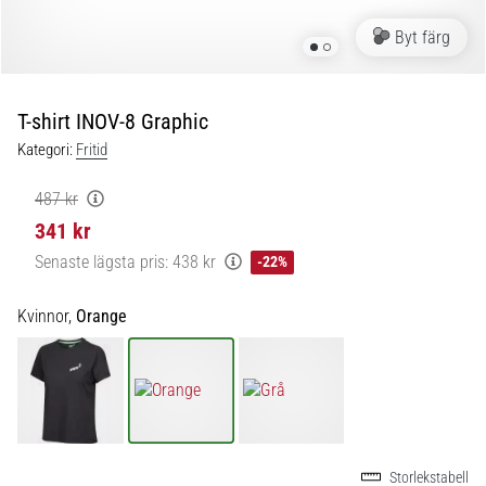
skor
från
Byt färg
Nike,
adidas
och
T-shirt INOV-8 Graphic
PUMA.
Var
Kategori:
Fritid
en
del
487 kr
av
341 kr
varje
Senaste lägsta pris:
438 kr
-22%
match,
mål
och…
Kvinnor,
Orange
9. 6. 2025
•
3 min. läsning
Nike
Storlekstabell
Phantom