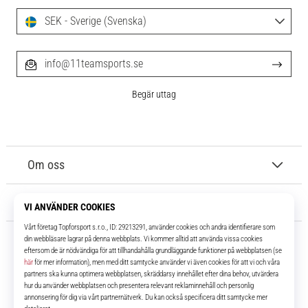
SEK - Sverige (Svenska)
info@11teamsports.se
Begär uttag
Om oss
Kundtjänst
11teamsports.se
I över 16 år har vi varit dina lagkamrater, vilket ger dig de bästa och
senaste fotbollsprodukterna.