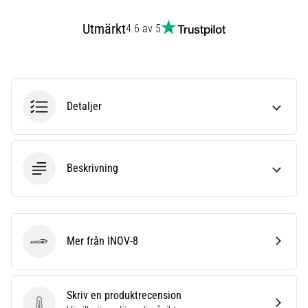
som…
Utmärkt
4.6 av 5
Visa
alla
artiklar
Detaljer
Beskrivning
Mer från INOV-8
INOV-8
Skriv en produktrecension