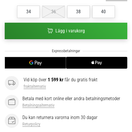
6
34
36
38
40
Upptäck
de
nya
Lägg i varukorg
Nike
Phantom
6
fotbollsskorna
–
precision,
kontroll
Vid köp över
1 599 kr
får du gratis frakt
och
fraktalternativ
kraft
i
Betala med kort online eller andra betalningsmetoder
varje
Betalningsalternativ
beröring.
Perfekta
Du kan returnera varorna inom 30 dagar
för
Returpolicy
spelare