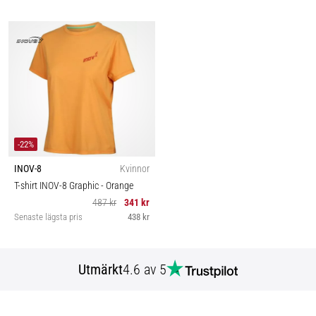
-22%
INOV-8
Kvinnor
T-shirt INOV-8 Graphic
- Orange
487 kr
341 kr
Senaste lägsta pris
438 kr
Utmärkt
4.6 av 5