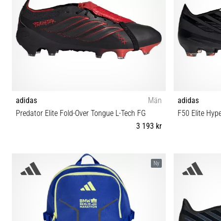
adidas
Män
adidas
Predator Elite Fold-Over Tongue L-Tech FG
F50 Elite Hyp
3 193 kr
37⅓ 38 38⅔ 39⅓ 40 40⅔ 41⅓ 42 42⅔ 43⅓ 44
37⅓ 38 38⅔
Ny
44⅔ 45⅓ 46 46⅔ 47⅓ 48 48⅔
44⅔