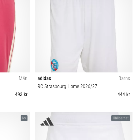
Män
adidas
Barns
RC Strasbourg Home 2026/27
493 kr
444 kr
XS (123-128 cm) S (135-140 cm) M (147-152 cm) L
Ny
Hållbarhet
(159-164 cm) XL (165-176 cm)