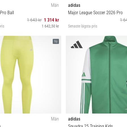
Män
adidas
Pro Ball
Major League Soccer 2026 Pro
1 643 kr
1 314 kr
1 6
ris
1 642,50 kr
Senaste lägsta pris
5
5
Ny
Män
adidas
g
Squadra 25 Training Kids