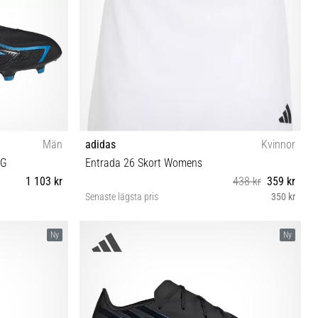
Män
adidas
Kvinnor
FG
Entrada 26 Skort Womens
1 103 kr
438 kr
359 kr
Senaste lägsta pris
350 kr
 45⅓
XXS XS S M L XL XXL 3XL
Ny
Ny