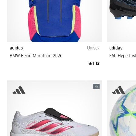
adidas
Unisex
adidas
BMW Berlin Marathon 2026
F50 Hyperfas
661 kr
Universell storlek
39⅓ 41⅓ 42 
Ny