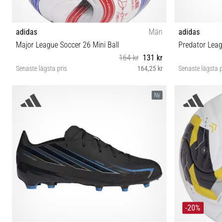
adidas
Män
adidas
Major League Soccer 26 Mini Ball
Predator Leag
164 kr
131 kr
Senaste lägsta pris
164,25 kr
Senaste lägsta p
1
31½ 32 33 3
Ny
-20%