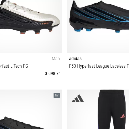
Män
adidas
erfast L-Tech FG
F50 Hyperfast League Laceless 
3 098 kr
 39⅓ 40 40⅔ 41⅓ 42 42⅔ 43⅓ 44
40⅔ 42 42⅔ 43⅓ 44 44⅔
Ny
 45⅓ 46 46⅔ 47⅓ 48 48⅔