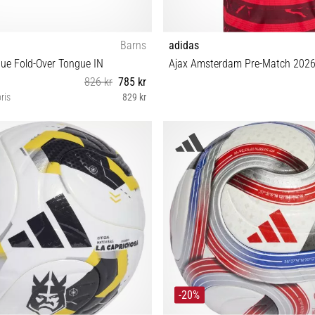
Barns
adidas
ue Fold-Over Tongue IN
Ajax Amsterdam Pre-Match 202
826 kr
785 kr
ris
829 kr
3½ 34 35 35½ 36 36⅔ 37⅓ 38 38⅔
L XL
-20%