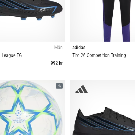
Män
adidas
t League FG
Tiro 26 Competition Training
992 kr
42⅔ 43⅓ 44 44⅔ 45⅓ 46 46⅔ 47⅓
XS (123-128 cm) S (135-140 cm) M 
Ny
(159-164 cm) XL (165-17