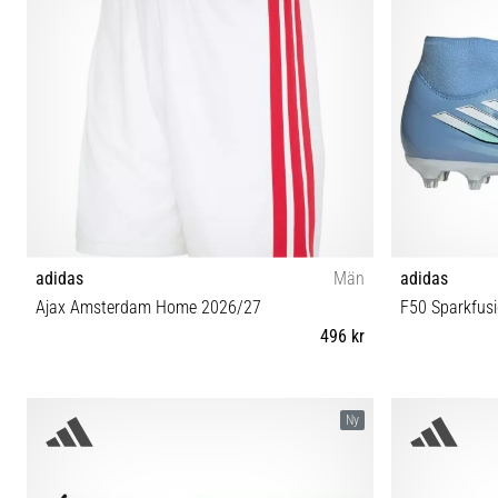
adidas
Män
adidas
Ajax Amsterdam Home 2026/27
F50 Sparkfus
496 kr
M L XL XXL
36⅔ 37⅓
Ny