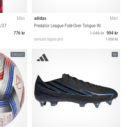
Män
adidas
Män
6/27
Predator League Fold-Over Tongue IN
776 kr
1 046 kr
994 kr
Senaste lägsta pris
1 050 kr
39⅓ 40 40⅔ 41⅓ 42 42⅔ 43⅓ 44 44⅔ 45⅓ 46
Exklusivt
Ny
46⅔ 47⅓ 48