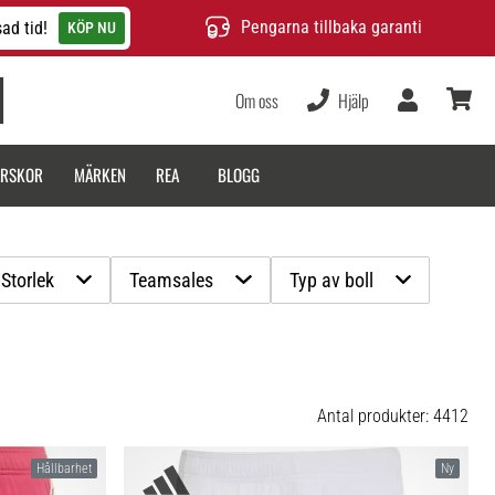
Pengarna tillbaka garanti
ad tid!
KÖP NU
Om oss
Hjälp
varukor
ARSKOR
MÄRKEN
REA
BLOGG
Storlek
Teamsales
Typ av boll
Antal produkter: 4412
Hållbarhet
Ny