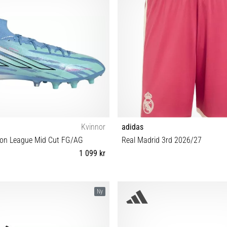
Kvinnor
adidas
ion League Mid Cut FG/AG
Real Madrid 3rd 2026/27
1 099 kr
 38 38⅔ 39⅓ 40 40⅔ 41⅓ 42
S M L XL XXL
Ny