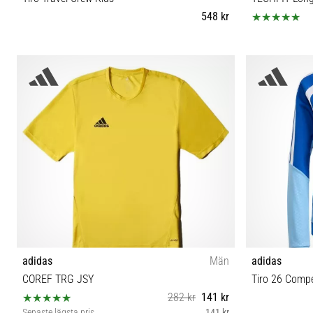
548 kr
116 128 140 152 164 176
adidas
Män
adidas
COREF TRG JSY
Tiro 26 Compe
282 kr
141 kr
Senaste lägsta pris
141 kr