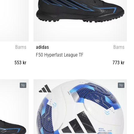
Barns
adidas
Barns
F50 Hyperfast League TF
553 kr
773 kr
(147-152 cm) L
30½ 31 31½ 32 33 33½ 34 35 35½ 36 36⅔ 37⅓ 38
Ny
Ny
6 cm)
38⅔