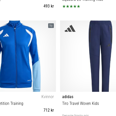
493 kr
M L XL
XL (165-176 cm)
Ny
Kvinnor
adidas
tition Training
Tiro Travel Woven Kids
712 kr
Senaste lägsta pris