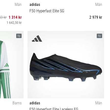
Män
adidas
Män
F50 Hyperfast Elite SG
43 kr
1 314 kr
2 979 kr
1 642,50 kr
39⅓ 40 40⅔ 41⅓ 42 42⅔ 43⅓ 44 44⅔ 45⅓ 46
Ny
Ny
46⅔ 47⅓ 48 48⅔
Barns
adidas
Män
F50 Hyperfast Elite Laceless FG