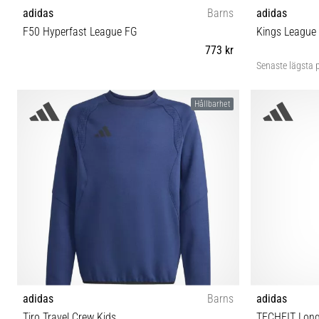
adidas
Barns
adidas
F50 Hyperfast League FG
Kings League 
773 kr
Senaste lägsta p
31½ 32 33 34 35½ 36 36⅔ 37⅓ 38 38⅔
Hållbarhet
adidas
Barns
adidas
Tiro Travel Crew Kids
TECHFIT Lon