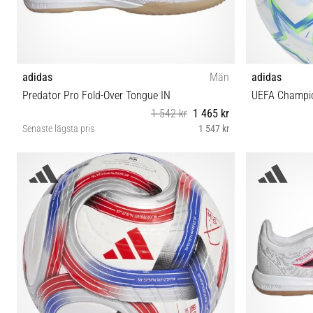
adidas
Män
adidas
Predator Pro Fold-Over Tongue IN
UEFA Champio
1 542 kr
1 465 kr
Senaste lägsta pris
1 547 kr
39⅓ 40 40⅔ 41⅓ 42 42⅔ 43⅓ 44 44⅔ 45⅓ 46
46⅔ 47⅓ 48