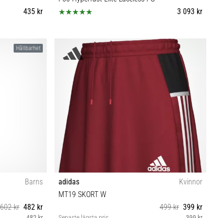
435 kr
3 093 kr
39⅓ 40 40⅔ 41⅓ 42 42⅔ 43⅓ 44 44⅔ 45⅓ 46
Hållbarhet
46⅔ 47⅓ 48
Barns
adidas
Kvinnor
MT19 SKORT W
602 kr
482 kr
499 kr
399 kr
482 kr
Senaste lägsta pris
399 kr