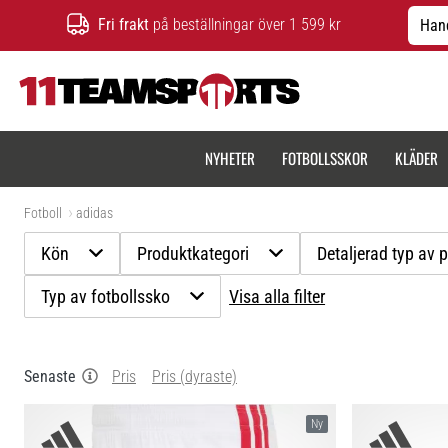
Fri frakt
på beställningar över 1 599 kr
Hand
11teamsports.se
NYHETER
FOTBOLLSSKOR
KLÄDER
Fotboll
adidas
Kön
Produktkategori
Detaljerad typ av 
Typ av fotbollssko
Visa alla filter
Senaste
Pris
Pris (dyraste)
Ny