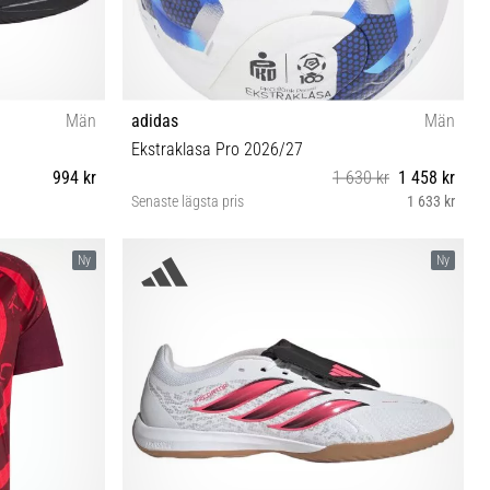
Män
adidas
Män
Ekstraklasa Pro 2026/27
994 kr
1 630 kr
1 458 kr
Senaste lägsta pris
1 633 kr
 44⅔ 45⅓ 46
5
Ny
Ny