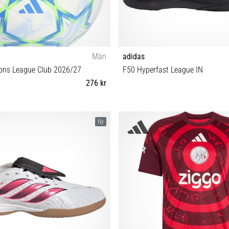
Män
adidas
ns League Club 2026/27
F50 Hyperfast League IN
276 kr
3 4 5
39⅓ 40 40⅔ 41⅓ 42 42⅔ 43⅓ 44
Ny
46⅔ 47⅓