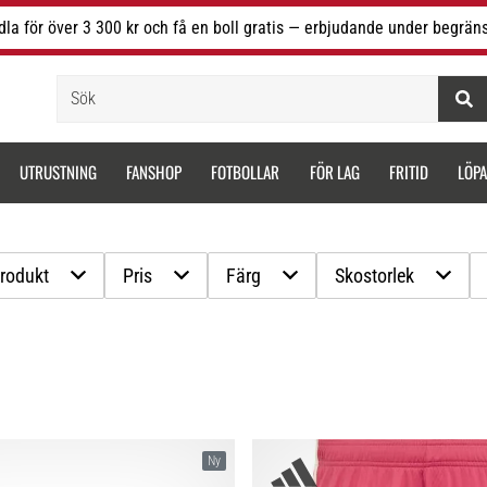
la för över 3 300 kr och få en boll gratis — erbjudande under begräns
Sök
UTRUSTNING
FANSHOP
FOTBOLLAR
FÖR LAG
FRITID
LÖP
produkt
Pris
Färg
Skostorlek
Ny