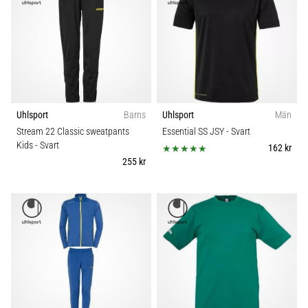
Uhlsport
Barns
Uhlsport
Män
Stream 22 Classic sweatpants
Essential SS JSY
- Svart
Kids
- Svart
162 kr
255 kr