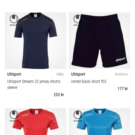
Uhlsport
Män
Uhlsport
Kvinnor
Uhlsport Stream 22 jersey shorts
center basic short f02
sleeve
177 kr
252 kr