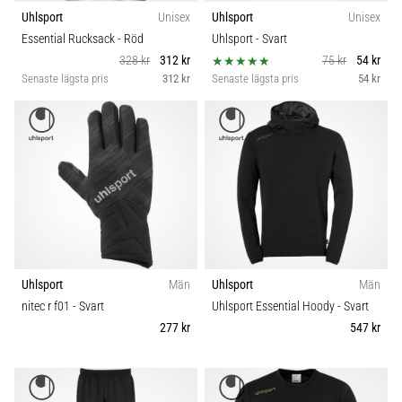
Uhlsport
Unisex
Uhlsport
Unisex
Essential Rucksack
- Röd
Uhlsport
- Svart
328 kr
312 kr
75 kr
54 kr
Senaste lägsta pris
312 kr
Senaste lägsta pris
54 kr
Uhlsport
Män
Uhlsport
Män
nitec r f01
- Svart
Uhlsport Essential Hoody
- Svart
277 kr
547 kr