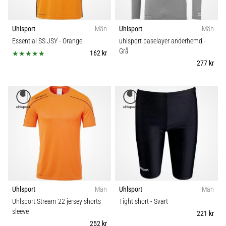
Uhlsport
Män
Uhlsport
Män
Essential SS JSY
- Orange
uhlsport baselayer anderhemd
-
Grå
162 kr
277 kr
Uhlsport
Män
Uhlsport
Män
Uhlsport Stream 22 jersey shorts
Tight short
- Svart
sleeve
221 kr
252 kr