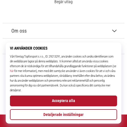
Begär uttag
Om oss
Kundtjänst
11teamsports.se
I över 16 år har vi varit dina lagkamrater, vilket ger dig de bästa och
senaste fotbollsprodukterna.
Facebook
Instagram
YouTube
TikTok
© 2010 – 2026
11teamsports.se