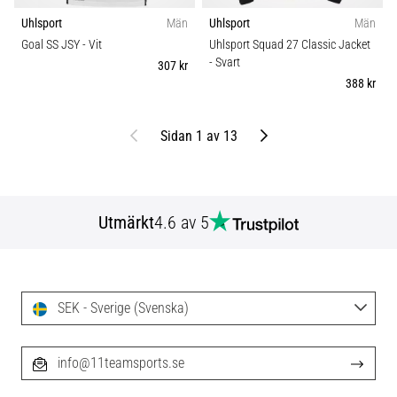
Uhlsport
Män
Uhlsport
Män
Goal SS JSY
- Vit
Uhlsport Squad 27 Classic Jacket
- Svart
307 kr
388 kr
Föregående
Nästa
Sidan 1 av 13
Utmärkt
4.6 av 5
SEK - Sverige (Svenska)
info@11teamsports.se