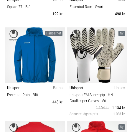
6
Sport
Squad 27
- Blå
Essential Rain
- Svart
199 kr
498 kr
Upptäck
de
Hållbarhet
nya
Hållbarhet
Ny
Nike
Vikt (g)
Phantom
6
fotbollsskorna
–
precision,
kontroll
och
kraft
Uhlsport
Barns
Uhlsport
Unisex
i
Essential Rain
- Blå
uhlsport FM Supergrip+ HN
varje
Goalkeeper Gloves
- Vit
443 kr
beröring.
1 194 kr
1 134 kr
Perfekta
Senaste lägsta pris
1 088 kr
för
spelare
Ny