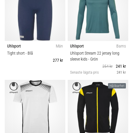
Uhlsport
Män
Uhlsport
Barns
Tight short
- Blå
Uhlsport Stream 22 jersey long
sleeve kids
- Grön
277 kr
254 kr
241 kr
Senaste lägsta pris
241 kr
Hållbarhet