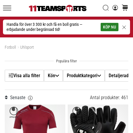
Filtr
Sök
varuko
11teamsports.se
1. 7. 2025
•
Handla för över 3 300 kr och få en boll gratis —
Sök
KÖP NU
1 min. läsning
erbjudande under begränsad tid!
Kön
Play
Visa produkter
for
Fotboll
Uhlsport
Produktkategori
More
Victories
Detaljerad typ av produkt
Rusta
dig
Visa alla filter
Kön
Produktkategori
Detaljerad t
för
Pris
dam-
EM
Senaste
Antal produkter: 461
Färg
2025
med
officiella
Storlek
tröjor
och