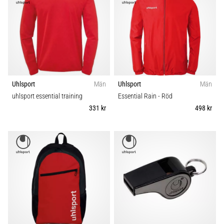
som…
Visa
alla
artiklar
Uhlsport
Män
Uhlsport
Män
uhlsport essential training
Essential Rain
- Röd
331 kr
498 kr