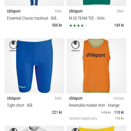
Uhlsport
Män
Uhlsport
Män
Essential Classic tracksuit
- Blå
M SS TEAM TEE
- Grön
500 kr
143 kr
Uhlsport
Män
Uhlsport
Unisex
Tight short
- Blå
Reversible marker shirt
- Orange
221 kr
143 kr
110 kr
Senaste lägsta pris
110 kr