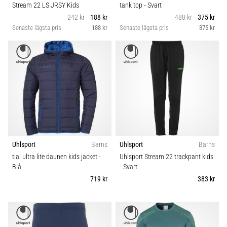
Stream 22 LS JRSY Kids
tank top
- Svart
242 kr
188 kr
488 kr
375 kr
Senaste lägsta pris
188 kr
Senaste lägsta pris
375 kr
Uhlsport
Barns
Uhlsport
Barns
tial ultra lite daunen kids jacket
-
Uhlsport Stream 22 trackpant kids
Blå
- Svart
719 kr
383 kr