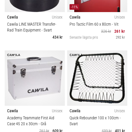
-11%
Cawila
Unisex
Cawila
Unisex
Cawila LINE MASTER Transfer-
Pro Tactic Film 60 x 80cm
- Vit
Rad Train Equipment
- Svart
326 kr
261 kr
434 kr
Senaste lägsta pris
292 kr
Cawila
Unisex
Cawila
Unisex
Academy Teammate First Aid
Quick-Rebounder 100 x 100cm
-
Case 45 20 x 30cm
- Grå
Svart
761 kr
609 kr
439 kr
401 kr