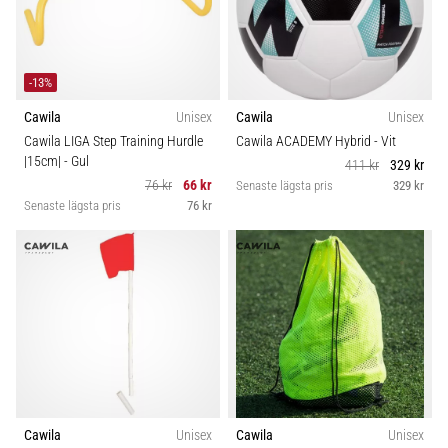
-13%
Cawila
Unisex
Cawila
Unisex
Cawila LIGA Step Training Hurdle
Cawila ACADEMY Hybrid
- Vit
|15cm|
- Gul
411 kr
329 kr
76 kr
66 kr
Senaste lägsta pris
329 kr
Senaste lägsta pris
76 kr
Cawila
Unisex
Cawila
Unisex