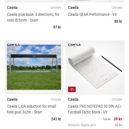
Cawila
Unisex
Cawila
Unisex
Cawila pole base, 3 directions, for
Cawila GEAR Performance
- Vit
rods d25mm
- Svart
88 kr
87 kr
-9%
Cawila
Unisex
Cawila
Unisex
Cawila LIGA reduction for small
Cawila PRO NOTEPAD 50 DIN A5 |
field goal 3x2m
- Svart
Football Tactic block
- Vit
543 kr
43 kr
39 kr
Senaste lägsta pris
43 kr