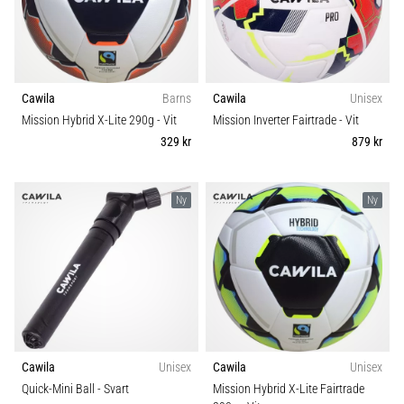
skor
Teamsales
från
Nike,
Typ av boll
adidas
och
Cawila
Barns
Cawila
Unisex
PUMA.
Klubbar
Var
Mission Hybrid X-Lite 290g
- Vit
Mission Inverter Fairtrade
- Vit
en
329 kr
879 kr
del
Kollektion
av
varje
Ny
Ny
Idrottsgren
match,
mål
och…
Passform
9. 6. 2025
Kategori
•
3 min. läsning
Cawila
Unisex
Cawila
Unisex
Säsong
Nike
Quick-Mini Ball
- Svart
Mission Hybrid X-Lite Fairtrade
Phantom