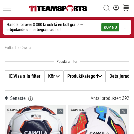
Filtr
Sök
varuko
11teamsports.se
1. 7. 2025
•
Handla för över 3 300 kr och få en boll gratis —
Sök
KÖP NU
1 min. läsning
erbjudande under begränsad tid!
Kön
Play
Visa produkter
for
Fotboll
Cawila
Produktkategori
More
Victories
Detaljerad typ av produkt
Rusta
dig
Visa alla filter
Kön
Produktkategori
Detaljerad t
för
Pris
dam-
EM
Senaste
Antal produkter: 392
Färg
2025
med
Ny
Ny
officiella
Storlek
tröjor
och