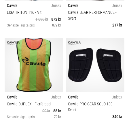
Cawila
Unisex
Cawila
Unisex
LIGA TRITON T16
- Vit
Cawila GEAR PERFORMANCE
-
Svart
1 090 kr
872 kr
217 kr
Senaste lägsta pris
872 kr
Cawila
Unisex
Cawila
Unisex
Cawila DUPLEX
- Flerfärgad
Cawila PRO GEAR SOLO 130
-
Svart
99 kr
88 kr
340 kr
Senaste lägsta pris
79 kr