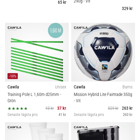
290g
- Vit
65 kr
6
Sport
329 kr
Upptäck
de
Hållbarhet
nya
Nike
Vikt (g)
Phantom
6
fotbollsskorna
–
precision,
-10%
kontroll
och
Cawila
Unisex
Cawila
Barns
kraft
Training Pole L 1,60m d25mm
-
Mission Hybrid Lite Fairtrade 350g
i
Grön
- Vit
varje
43 kr
37 kr
329 kr
263 kr
beröring.
Senaste lägsta pris
41 kr
Senaste lägsta pris
263 kr
Perfekta
för
spelare