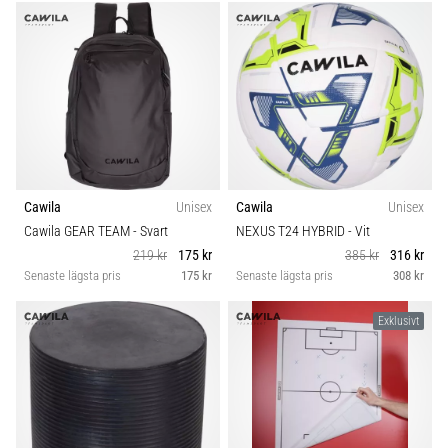
Cawila
Unisex
Cawila
Unisex
Cawila GEAR TEAM
- Svart
NEXUS T24 HYBRID
- Vit
219 kr
175 kr
385 kr
316 kr
Senaste lägsta pris
175 kr
Senaste lägsta pris
308 kr
Exklusivt