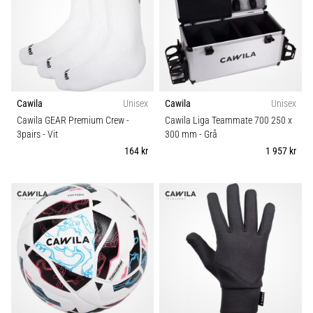
som…
Visa
alla
artiklar
Cawila
Unisex
Cawila
Unisex
Cawila GEAR Premium Crew -
Cawila Liga Teammate 700 250 x
3pairs
- Vit
300 mm
- Grå
164 kr
1 957 kr