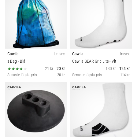
Cawila
Unisex
Cawila
Unisex
s Bag
- Blå
Cawila GEAR Grip Lite
- Vit
21 kr
20 kr
130 kr
124 kr
Senaste lägsta pris
20 kr
Senaste lägsta pris
114 kr