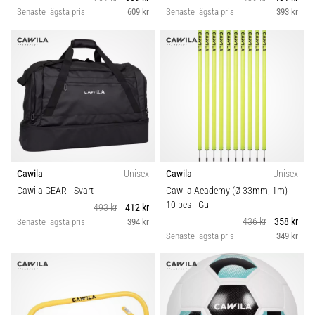
Senaste lägsta pris
609 kr
Senaste lägsta pris
393 kr
Cawila
Unisex
Cawila
Unisex
Cawila GEAR
- Svart
Cawila Academy (Ø 33mm, 1m)
10 pcs
- Gul
493 kr
412 kr
436 kr
358 kr
Senaste lägsta pris
394 kr
Senaste lägsta pris
349 kr