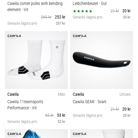
Cawila corner poles with bending
Leibchenbeutel
- Gul
element
- Vit
21 kr
20 kr
265 kr
252 kr
Senaste lägsta pris
20 kr
Senaste lägsta pris
237 kr
Cawila
Män
Cawila
Unisex
Cawila 11teamsports
Cawila GEAR
- Svart
Performance
- Vit
21 kr
20 kr
65 kr
53 kr
Senaste lägsta pris
20 kr
Senaste lägsta pris
52 kr