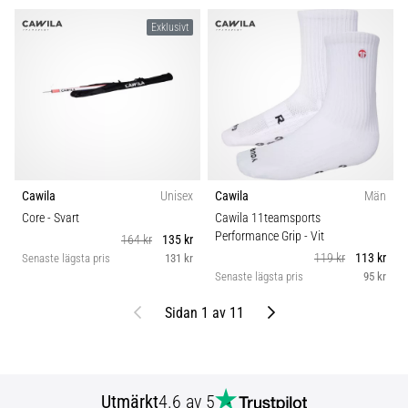
Exklusivt
Cawila
Unisex
Cawila
Män
Core
- Svart
Cawila 11teamsports
Performance Grip
- Vit
164 kr
135 kr
119 kr
113 kr
Senaste lägsta pris
131 kr
Senaste lägsta pris
95 kr
Föregående
Nästa
Sidan 1 av 11
Utmärkt
4.6 av 5