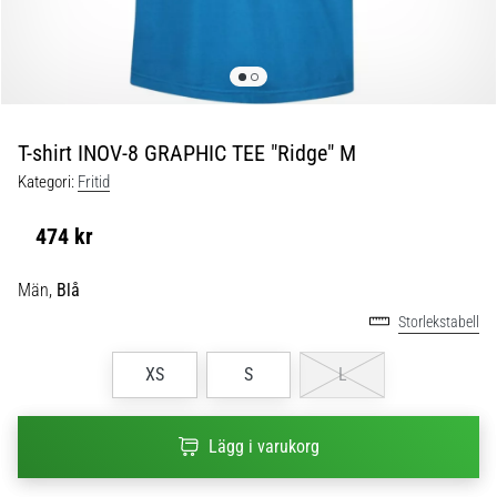
skor
från
Nike,
adidas
och
PUMA.
Var
T-shirt INOV-8 GRAPHIC TEE "Ridge" M
en
Kategori:
Fritid
del
av
474 kr
varje
match,
Män,
Blå
mål
och…
Storlekstabell
XS
S
L
9. 6. 2025
•
3 min. läsning
Lägg i varukorg
Nike
Phantom