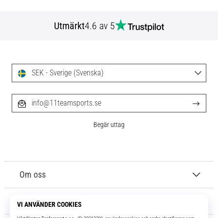
Utmärkt
4.6 av 5
SEK - Sverige (Svenska)
info@11teamsports.se
Begär uttag
Om oss
Kundtjänst