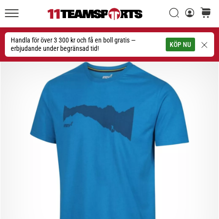
Sök
varuko
11teamsports.se
1. 7. 2025
•
Handla för över 3 300 kr och få en boll gratis —
Sök
KÖP NU
1 min. läsning
erbjudande under begränsad tid!
Play
for
More
Victories
Rusta
dig
för
dam-
EM
2025
med
officiella
tröjor
och