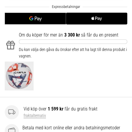
6
Upptäck
de
nya
Nike
Om du köper för mer än
3 300 kr
så får du en present
Phantom
6
Du kan välja den gåva du önskar efter att ha lagt till denna produkt i
fotbollsskorna
vagnen.
–
precision,
kontroll
och
kraft
i
varje
beröring.
Vid köp över
1 599 kr
får du gratis frakt
Perfekta
fraktalternativ
för
spelare
Betala med kort online eller andra betalningsmetoder