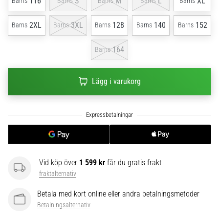
116
S
M
L
XL
Barns
Barns
Barns
Barns
Barns
6
2XL
3XL
128
140
152
Barns
Barns
Barns
Barns
Barns
Upptäck
de
nya
164
Barns
Nike
Phantom
6
Lägg i varukorg
fotbollsskorna
–
precision,
kontroll
och
kraft
i
Vid köp över
1 599 kr
får du gratis frakt
varje
fraktalternativ
beröring.
Perfekta
Betala med kort online eller andra betalningsmetoder
för
Betalningsalternativ
spelare