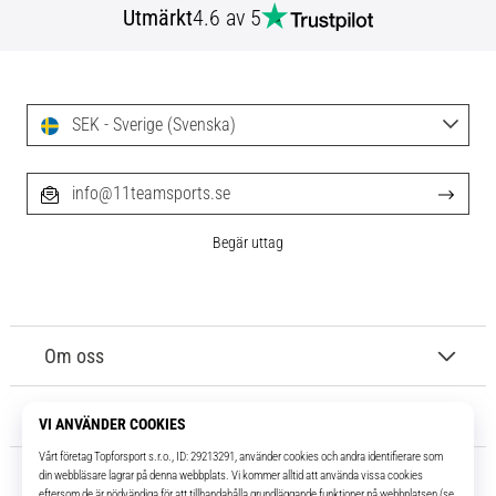
Utmärkt
4.6 av 5
SEK - Sverige (Svenska)
info@11teamsports.se
Begär uttag
Om oss
Kundtjänst