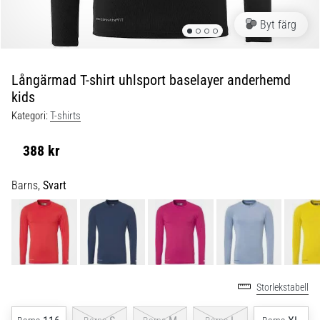
skor
från
Byt färg
Nike,
adidas
och
Långärmad T-shirt uhlsport baselayer anderhemd
PUMA.
kids
Var
en
Kategori:
T-shirts
del
av
388 kr
varje
match,
Barns,
Svart
mål
och…
9. 6. 2025
•
3 min. läsning
Storlekstabell
Nike
Phantom