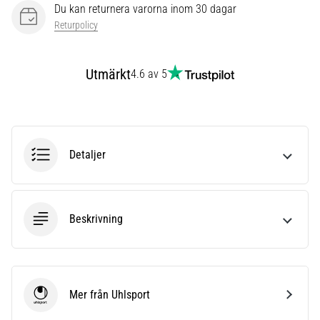
som…
Du kan returnera varorna inom 30 dagar
Returpolicy
Visa
alla
Utmärkt
4.6 av 5
artiklar
Detaljer
Beskrivning
Mer från Uhlsport
Uhlsport