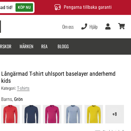
Pengarna tillbaka garanti
ad tid!
KÖP NU
Om oss
Hjälp
varukor
ARSKOR
MÄRKEN
REA
BLOGG
Långärmad T-shirt uhlsport baselayer anderhemd
kids
Kategori:
T-shirts
Barns,
Grön
+8