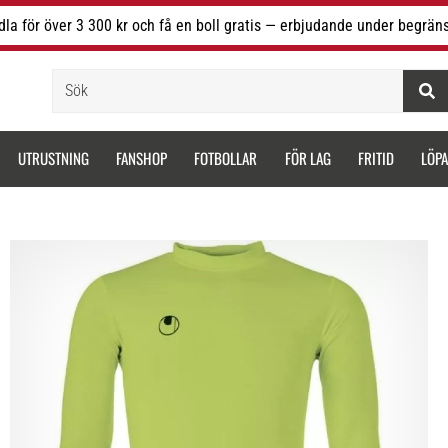
la för över 3 300 kr och få en boll gratis — erbjudande under begräns
Sök
UTRUSTNING
FANSHOP
FOTBOLLAR
FÖR LAG
FRITID
LÖP