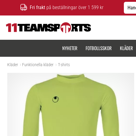
Fri frakt
på beställningar över 1 599 kr
Hand
11teamsports.se
NYHETER
FOTBOLLSSKOR
KLÄDER
Kläder
Funktionella kläder
T-shirts