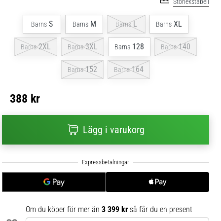
Storlekstabell
S
M
L
XL
Barns
Barns
Barns
Barns
2XL
3XL
128
140
Barns
Barns
Barns
Barns
152
164
Barns
Barns
388 kr
Lägg i varukorg
Om du köper för mer än
3 399 kr
så får du en present