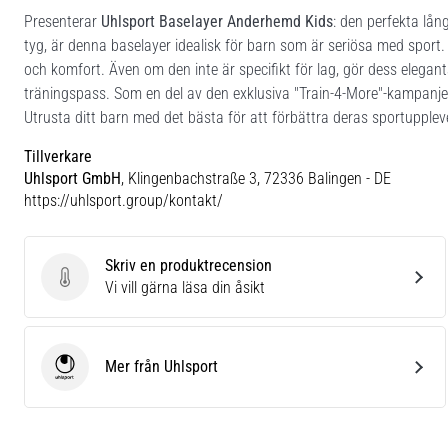
Presenterar
Uhlsport Baselayer Anderhemd Kids
: den perfekta lån
tyg, är denna baselayer idealisk för barn som är seriösa med sport. 
och komfort. Även om den inte är specifikt för lag, gör dess eleganta
träningspass. Som en del av den exklusiva "Train-4-More"-kampanjen
Utrusta ditt barn med det bästa för att förbättra deras sportupplev
Tillverkare
Uhlsport GmbH
, Klingenbachstraße 3, 72336 Balingen - DE
https://uhlsport.group/kontakt/
Skriv en produktrecension
Skriv en produktrecension
Vi vill gärna läsa din åsikt
Mer från Uhlsport
Uhlsport