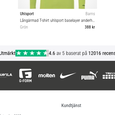
Uhlsport
Barns
Långärmad T-shirt uhlsport baselayer anderhemd kids
Grön
388 kr
S M XL 128
Utmärkt
4.6
av 5 baserat på
12016 recens
Kundtjänst