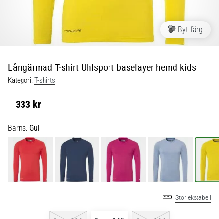
skor
från
Nike,
Byt färg
adidas
och
PUMA.
Var
Långärmad T-shirt Uhlsport baselayer hemd kids
en
Kategori:
T-shirts
del
av
333 kr
varje
match,
Barns,
Gul
mål
och…
9. 6. 2025
•
3 min. läsning
Storlekstabell
Nike
Phantom