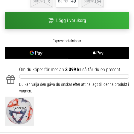
116
140
164
Barns
Barns
Barns
6
Upptäck
Lägg i varukorg
de
nya
Nike
Phantom
6
fotbollsskorna
–
precision,
Om du köper för mer än
3 399 kr
så får du en present
kontroll
och
Du kan välja den gåva du önskar efter att ha lagt till denna produkt i
kraft
vagnen.
i
varje
beröring.
Perfekta
för
spelare