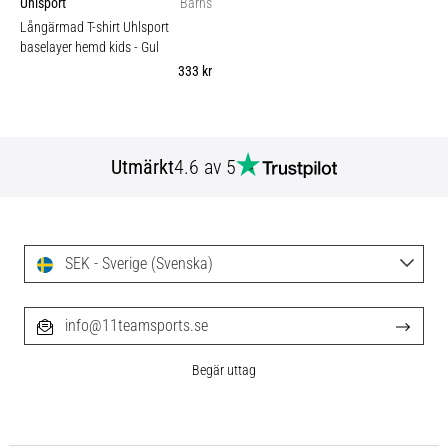
Uhlsport
Barns
Långärmad T-shirt Uhlsport
baselayer hemd kids
- Gul
333 kr
Utmärkt
4.6 av 5
SEK - Sverige (Svenska)
info@11teamsports.se
Begär uttag