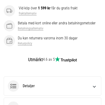
som…
Vid köp över
1 599 kr
får du gratis frakt
fraktalternativ
Visa
alla
Betala med kort online eller andra betalningsmetoder
artiklar
Betalningsalternativ
Du kan returnera varorna inom 30 dagar
Returpolicy
Utmärkt
4.6 av 5
Detaljer