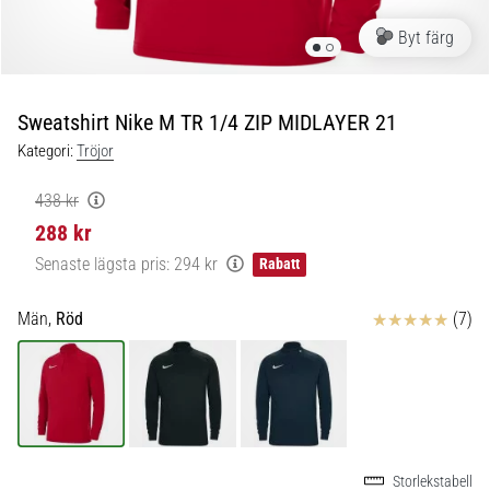
skor
från
Byt färg
Nike,
adidas
och
Sweatshirt Nike M TR 1/4 ZIP MIDLAYER 21
PUMA.
Var
Kategori:
Tröjor
en
del
438 kr
av
288 kr
varje
Senaste lägsta pris:
294 kr
Rabatt
match,
mål
och…
Recensioner
Män,
Röd
(7)
9. 6. 2025
•
3 min. läsning
Nike
Storlekstabell
Phantom