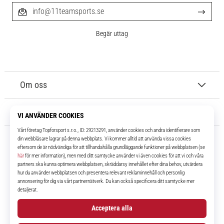
info@11teamsports.se
Begär uttag
Om oss
Kundtjänst
11teamsports.se
I över 16 år har vi varit dina lagkamrater, vilket ger dig de bästa och
senaste fotbollsprodukterna.
Facebook
Instagram
YouTube
TikTok