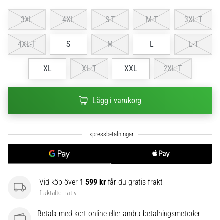
6
3XL
4XL
S-T
M-T
3XL-T
Upptäck
de
4XL-T
S
M
L
L-T
nya
Nike
XL
XL-T
XXL
2XL-T
Phantom
6
fotbollsskorna
Lägg i varukorg
–
precision,
kontroll
och
kraft
i
varje
beröring.
Vid köp över
1 599 kr
får du gratis frakt
Perfekta
fraktalternativ
för
spelare
Betala med kort online eller andra betalningsmetoder