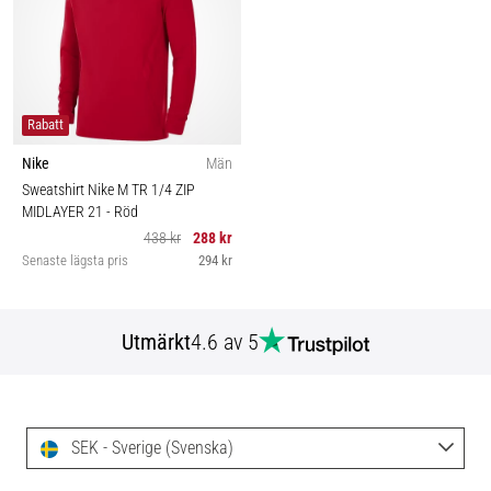
Rabatt
Nike
Män
Sweatshirt Nike M TR 1/4 ZIP
MIDLAYER 21
- Röd
438 kr
288 kr
Senaste lägsta pris
294 kr
Utmärkt
4.6 av 5
SEK - Sverige (Svenska)