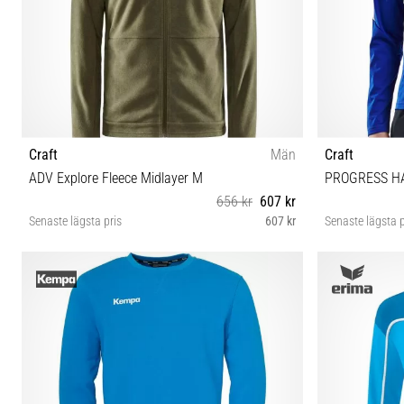
Craft
Män
Craft
ADV Explore Fleece Midlayer M
PROGRESS HA
656 kr
607 kr
Senaste lägsta pris
607 kr
Senaste lägsta p
7