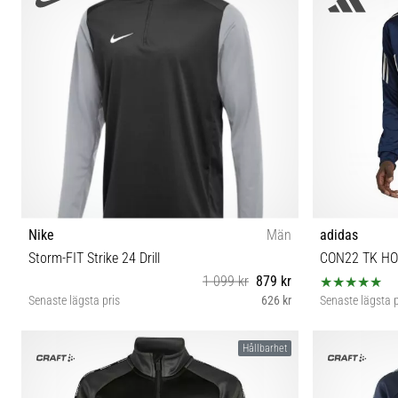
(147-152 cm) L (159-164 cm) XL (165-176 cm)
Nike
Män
adidas
Storm-FIT Strike 24 Drill
CON22 TK H
1 099 kr
879 kr
Senaste lägsta pris
626 kr
Senaste lägsta p
XL XXL
Hållbarhet