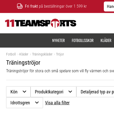
Fri frakt
på beställningar över 1 599 kr
Hand
11teamsports.se
NYHETER
FOTBOLLSSKOR
KLÄDER
Fotboll
Kläder
Träningskläder
Tröjor
Träningströjor
Träningströjor för stora och små spelare som vill fly värmen och sv
Kön
Produktkategori
Detaljerad typ av 
Idrottsgren
Visa alla filter