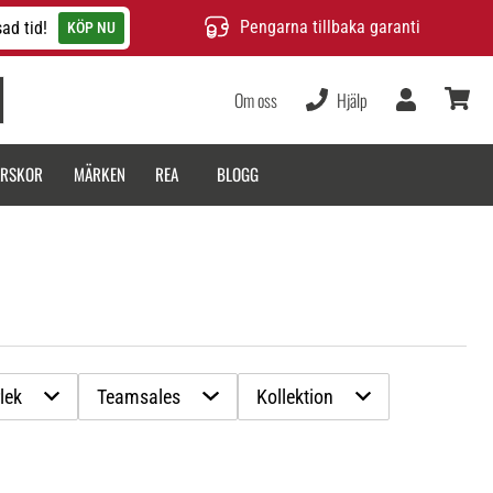
Pengarna tillbaka garanti
ad tid!
KÖP NU
Om oss
Hjälp
varukor
ARSKOR
MÄRKEN
REA
BLOGG
lek
Teamsales
Kollektion