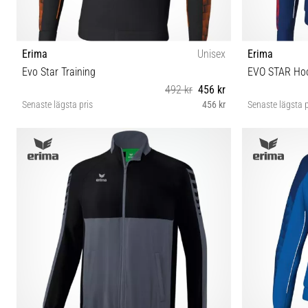
Erima
Unisex
Erima
Evo Star Training
EVO STAR Ho
492 kr
456 kr
Senaste lägsta pris
456 kr
Senaste lägsta p
3XL 4XL 164 S L XL 128
S 