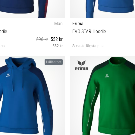
Män
Erima
odie
EVO STAR Hoodie
596 kr
552 kr
ris
552 kr
Senaste lägsta pris
M L XXL 140 152 164 128
M L XL XXL 3XL 116 152
Hållbarhet