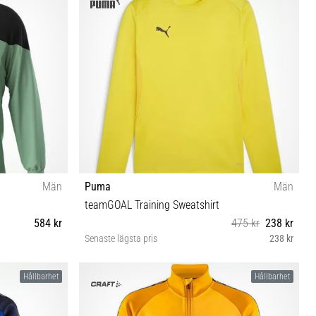
Män
Puma
Män
teamGOAL Training Sweatshirt
584 kr
475 kr
238 kr
Senaste lägsta pris
238 kr
S M L
Hållbarhet
Hållbarhet