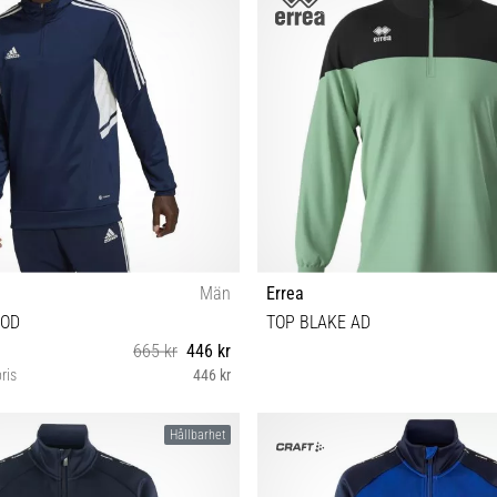
Män
Errea
OOD
TOP BLAKE AD
665 kr
446 kr
ris
446 kr
XS XXL
M
Hållbarhet