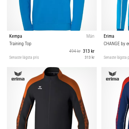
Kempa
Män
Erima
Training Top
CHANGE by er
494 kr
313 kr
Senaste lägsta pris
313 kr
Senaste lägsta p
XL 3XL