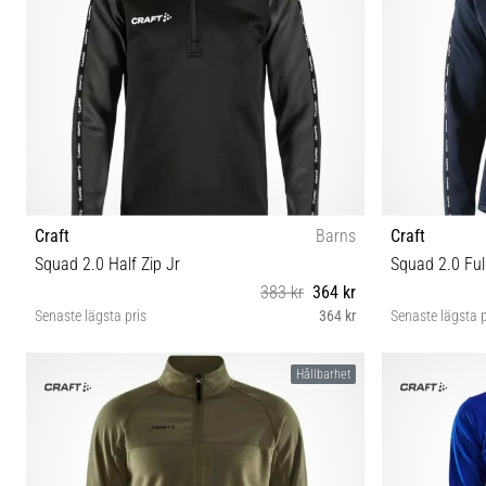
Craft
Barns
Craft
Squad 2.0 Half Zip Jr
Squad 2.0 Ful
383 kr
364 kr
Senaste lägsta pris
364 kr
Senaste lägsta p
122
Hållbarhet