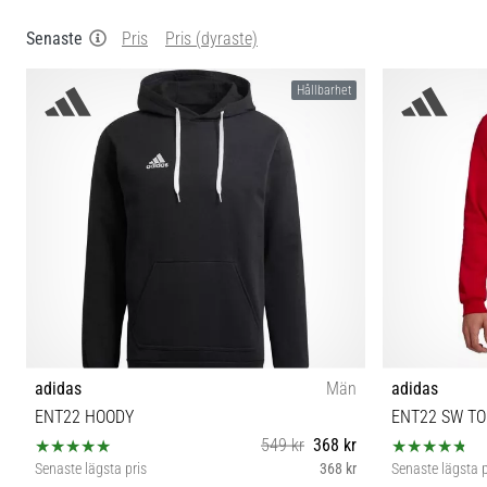
Senaste
Pris
Pris (dyraste)
Hållbarhet
adidas
Män
adidas
ENT22 HOODY
ENT22 SW TO
549 kr
368 kr
Senaste lägsta pris
368 kr
Senaste lägsta p