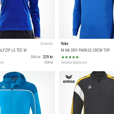
Kvinnor
Nike
LFZIP LS TEE W
M NK DRY PARK20 CREW TOP
386 kr
329 kr
ris
329 kr
Senaste lägsta pris
XXL
XL XXL