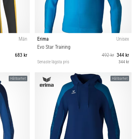
Män
Erima
Unisex
Evo Star Training
683 kr
492 kr
344 kr
Senaste lägsta pris
344 kr
3XL S L XL M
Hållbarhet
Hållbarhet