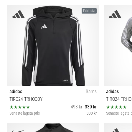
S
Exklusivt
adidas
Barns
adidas
TIRO24 TRHOODY
TIRO24 TRHO
493 kr
330 kr
Senaste lägsta pris
330 kr
Senaste lägsta p
XXS (111-116 cm) XS (123-128 cm) S (135-140 cm) M