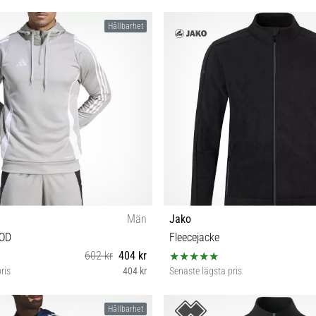
S M
S
Hållbarhet
Män
Jako
OD
Fleecejacke
602 kr
404 kr
ris
404 kr
Senaste lägsta pris
XS S M L XL XXL
34 38 42 44
Hållbarhet