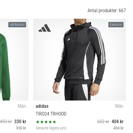
Antal produkter: 667
Hållbarhet
Exklusivt
Män
adidas
Män
TIRO24 TRHOOD
493 kr
330 kr
602 kr
404 kr
330 kr
Senaste lägsta pris
404 kr