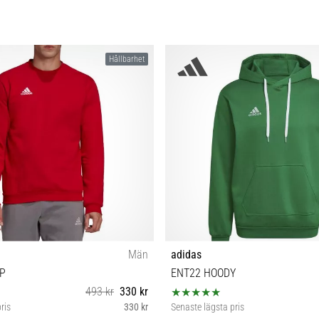
Hållbarhet
Män
adidas
P
ENT22 HOODY
493 kr
330 kr
ris
330 kr
Senaste lägsta pris