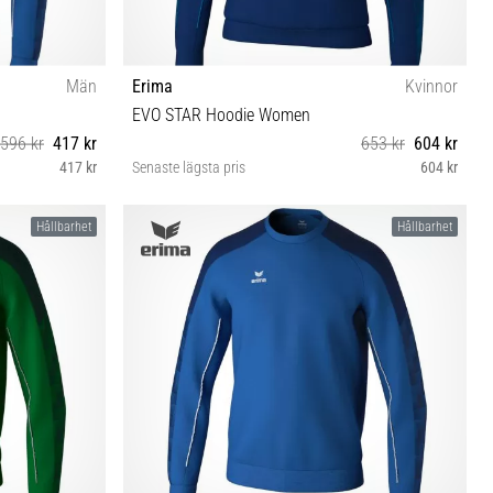
Män
Erima
Kvinnor
EVO STAR Hoodie Women
596 kr
417 kr
653 kr
604 kr
417 kr
Senaste lägsta pris
604 kr
 128
34 36 38 40
Hållbarhet
Hållbarhet