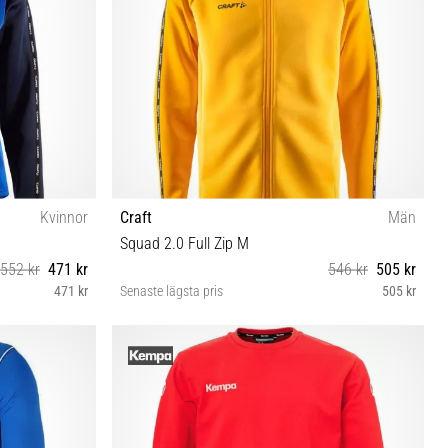
Kvinnor
Craft
Män
Squad 2.0 Full Zip M
552 kr
471 kr
546 kr
505 kr
471 kr
Senaste lägsta pris
505 kr
6 7