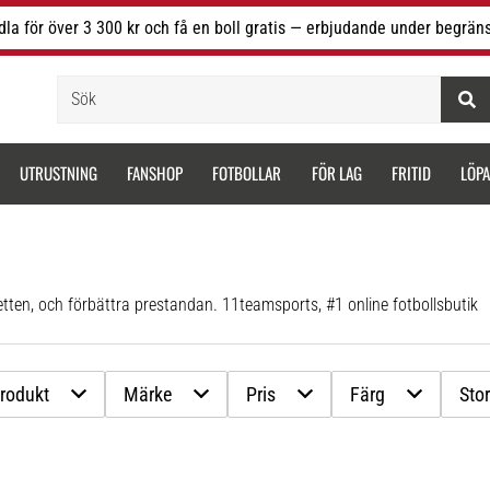
la för över 3 300 kr och få en boll gratis — erbjudande under begräns
Sök
UTRUSTNING
FANSHOP
FOTBOLLAR
FÖR LAG
FRITID
LÖP
etten, och förbättra prestandan. 11teamsports, #1 online fotbollsbutik
produkt
Märke
Pris
Färg
Stor