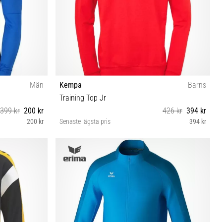
Män
Kempa
Barns
Training Top Jr
399 kr
200 kr
426 kr
394 kr
200 kr
Senaste lägsta pris
394 kr
116