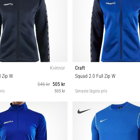
Kvinnor
Craft
l Zip W
Squad 2.0 Full Zip W
546 kr
505 kr
ris
505 kr
Senaste lägsta pris
5 8
5 7 8