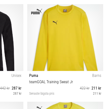
XS S M L XL XXL 3XL
Unisex
Puma
Barns
teamGOAL Training Sweat Jr
442 kr
287 kr
422 kr
211 kr
287 kr
Senaste lägsta pris
211 kr
116 128 140 152 164