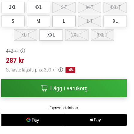
3XL
4XL
S-T
M-T
4XL-T
S
M
L
L-T
XL
XL-T
XXL
2XL-T
3XL-T
442 kr
287 kr
Senaste lägsta pris:
300 kr
-4%
Lägg i varukorg