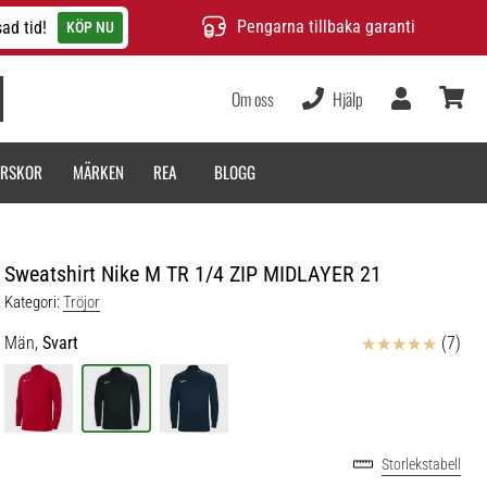
Pengarna tillbaka garanti
ad tid!
KÖP NU
Om oss
Hjälp
varukor
ARSKOR
MÄRKEN
REA
BLOGG
Sweatshirt Nike M TR 1/4 ZIP MIDLAYER 21
Kategori:
Tröjor
Recensioner
Män,
Svart
(7)
Storlekstabell