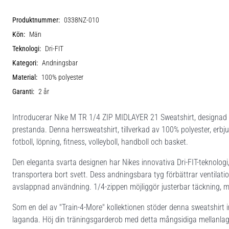
Produktnummer:
0338NZ-010
Kön:
Män
Teknologi:
Dri-FIT
Kategori:
Andningsbar
Material:
100% polyester
Garanti:
2 år
Introducerar Nike M TR 1/4 ZIP MIDLAYER 21 Sweatshirt, designad 
prestanda. Denna herrsweatshirt, tillverkad av 100% polyester, erbj
fotboll, löpning, fitness, volleyboll, handboll och basket.
Den eleganta svarta designen har Nikes innovativa Dri-FIT-teknologi
transportera bort svett. Dess andningsbara tyg förbättrar ventilation
avslappnad användning. 1/4-zippen möjliggör justerbar täckning, m
Som en del av "Train-4-More" kollektionen stöder denna sweatshirt in
laganda. Höj din träningsgarderob med detta mångsidiga mellanla