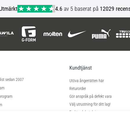
3XL 4XL S M L XL XXL
Utmärkt
4.6
av 5 baserat på
12029 recens
Kundtjänst
list sedan 2007
Utöva ångerrätten här
ram
Returorder
program
Gör anspråk på defekt vara
Välj utrustning för ditt lag!
am
Frakt och betalning
Hitta rätt storlek
lningar
Kontakt