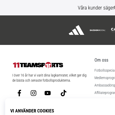
Våra kunder säger
Om oss
Fotbollsspecia
11teamsports.se
I över 16 år har vi varit dina lagkamrater, vilket ger dig
Medlemsprog
de bästa och senaste fotbollsprodukterna.
Ambassadörs
Facebook
Instagram
YouTube
TikTok
Affiliateprogr
Jobb
Cookies instäl