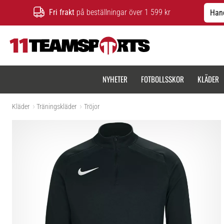
Fri frakt
på beställningar över 1 599 kr
Hand
11teamsports.se
NYHETER
FOTBOLLSSKOR
KLÄDER
Kläder
Träningskläder
Tröjor