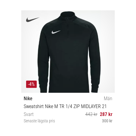
-4%
Nike
Män
Sweatshirt Nike M TR 1/4 ZIP MIDLAYER 21
Svart
442 kr
287 kr
Senaste lägsta pris
300 kr