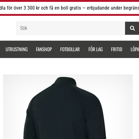
la för över 3 300 kr och få en boll gratis — erbjudande under begräns
Sök
UTRUSTNING
FANSHOP
FOTBOLLAR
FÖR LAG
FRITID
LÖP