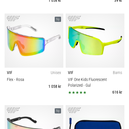
1 058 kr
39 kr
6
Upptäck
Ny
de
nya
Nike
Phantom
6
fotbollsskorna
–
precision,
kontroll
VIF
Unisex
VIF
Barns
och
Flex
- Rosa
VIF One Kids Fluorescent
kraft
Polarized
- Gul
1 058 kr
i
616 kr
varje
beröring.
Perfekta
Ny
för
spelare