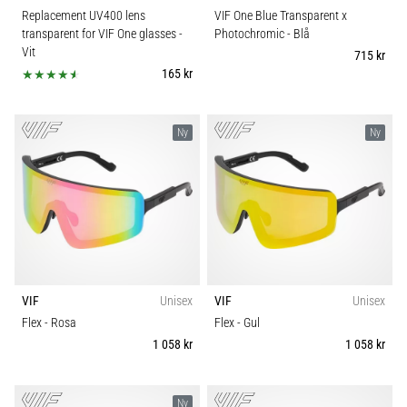
Replacement UV400 lens
VIF One Blue Transparent x
transparent for VIF One glasses
-
Photochromic
- Blå
Vit
715 kr
165 kr
Ny
Ny
VIF
Unisex
VIF
Unisex
Flex
- Rosa
Flex
- Gul
1 058 kr
1 058 kr
Ny