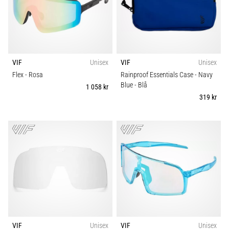
som…
Visa
alla
artiklar
VIF
Unisex
VIF
Unisex
Flex
- Rosa
Rainproof Essentials Case - Navy
Blue
- Blå
1 058 kr
319 kr
VIF
Unisex
VIF
Unisex