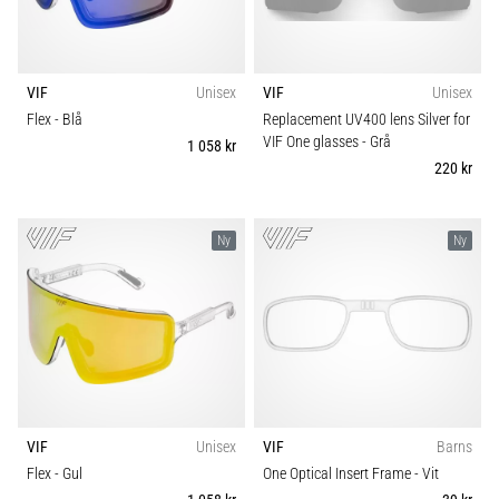
skor
Kategori
från
Nike,
adidas
VIF
Unisex
VIF
Unisex
och
Flex
- Blå
Replacement UV400 lens Silver for
PUMA.
VIF One glasses
- Grå
1 058 kr
Var
220 kr
en
del
av
Ny
Ny
varje
match,
mål
och…
9. 6. 2025
•
3 min. läsning
VIF
Unisex
VIF
Barns
Nike
Flex
- Gul
One Optical Insert Frame
- Vit
Phantom