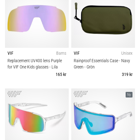
VIF
Barns
VIF
Unisex
Replacement UV400 lens Purple
Rainproof Essentials Case - Navy
for VIF One Kids glasses
- Lila
Green
- Grön
165 kr
319 kr
Ny