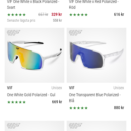
VIF One White x Black Polarized
-
VIF One White x Red Polarized
-
Svart
Röd
657 kr
329 kr
616 kr
Senaste lägsta pris
558 kr
VIF
Unisex
VIF
Unisex
One White Gold Polarized
- Gul
One Transparent Blue Polarized
-
Blå
669 kr
880 kr