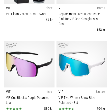
VIF
Unisex
VIF
Barns
VIF Clean Vision 30 ml
- Svart
Replacement UV400 lens Rose
Pink for VIF One Kids glasses
-
87 kr
Rosa
163 kr
VIF
Unisex
VIF
Unisex
VIF One Black x Purple Polarized
-
VIF Two White x Snow Blue
Lila
Polarized
- Blå
880 kr
704 kr