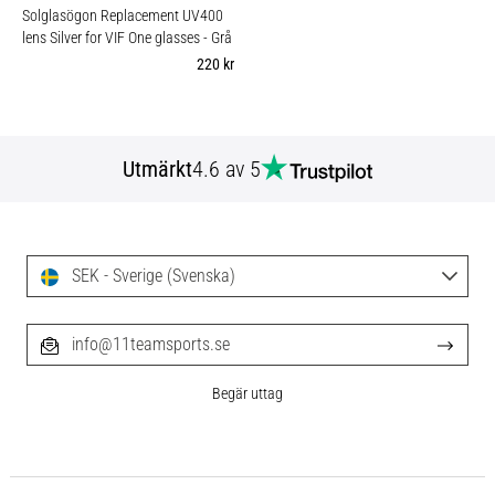
Solglasögon Replacement UV400
lens Silver for VIF One glasses
- Grå
220 kr
Utmärkt
4.6 av 5
SEK - Sverige (Svenska)
info@11teamsports.se
Begär uttag