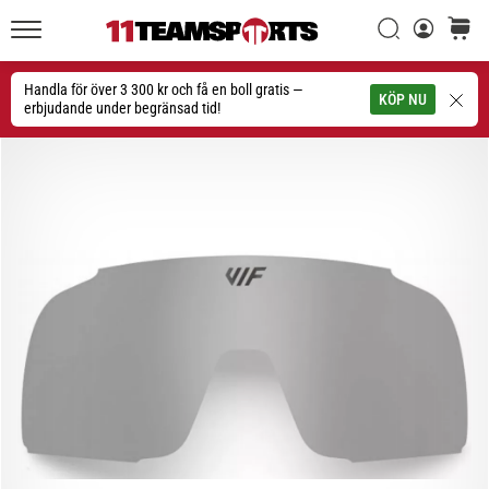
Sök
varuko
11teamsports.se
1. 7. 2025
•
Handla för över 3 300 kr och få en boll gratis —
Sök
KÖP NU
1 min. läsning
erbjudande under begränsad tid!
Play
for
More
Victories
Rusta
dig
för
dam-
EM
2025
med
officiella
tröjor
och