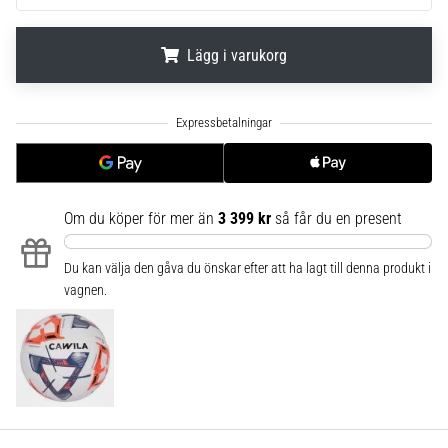
6
Upptäck
Lägg i varukorg
de
nya
.
.
.
Nike
Phantom
6
fotbollsskorna
–
Om du köper för mer än
3 399 kr
så får du en present
precision,
kontroll
Du kan välja den gåva du önskar efter att ha lagt till denna produkt i
och
vagnen.
kraft
i
varje
beröring.
Perfekta
för
spelare