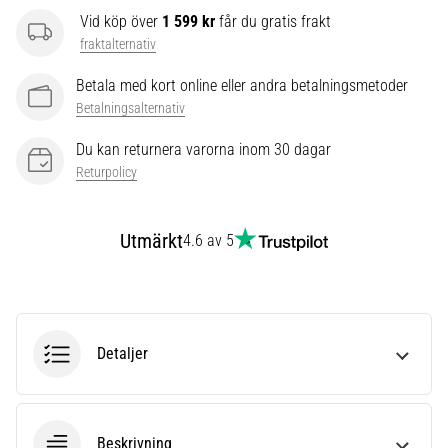
som…
Vid köp över
1 599 kr
får du gratis frakt
fraktalternativ
Visa
Betala med kort online eller andra betalningsmetoder
alla
Betalningsalternativ
artiklar
Du kan returnera varorna inom 30 dagar
Returpolicy
Utmärkt
4.6 av 5
Detaljer
Beskrivning