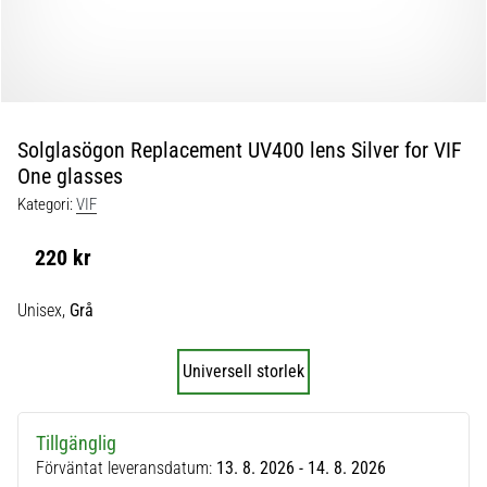
skor
från
Nike,
adidas
och
PUMA.
Var
Solglasögon Replacement UV400 lens Silver for VIF
en
One glasses
del
Kategori:
VIF
av
varje
220 kr
match,
mål
Unisex,
Grå
och…
Universell storlek
9. 6. 2025
•
3 min. läsning
Tillgänglig
Nike
Förväntat leveransdatum:
13. 8. 2026 - 14. 8. 2026
Phantom