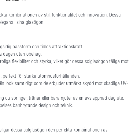
kta kombinationen av stil, funktionalitet och innovation. Dessa
legans i sina glasögon.
gsidig passform och tidlös attraktionskraft.
la dagen utan obehag.
oliga flexibilitet och styrka, vilket gör dessa solglasögon tåliga mot
g, perfekt för starka utomhusförhållanden.
ll din look samtidigt som de erbjuder utmärkt skydd mot skadliga UV-
ig du springer, tränar eller bara njuter av en avslappnad dag ute.
apelses banbrytande design och teknik.
sligar dessa solglasögon den perfekta kombinationen av