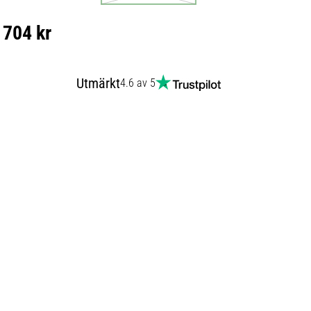
704 kr
Utmärkt
4.6 av 5