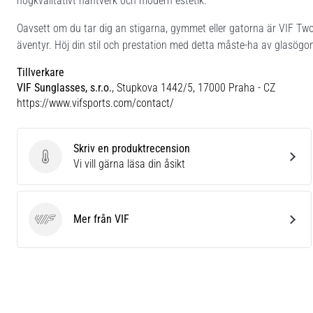
högkvalitativt hantverk och modern estetik.
Oavsett om du tar dig an stigarna, gymmet eller gatorna är VIF Two B
äventyr. Höj din stil och prestation med detta måste-ha av glasögo
Tillverkare
VIF Sunglasses, s.r.o.
, Stupkova 1442/5, 17000 Praha - CZ
https://www.vifsports.com/contact/
Skriv en produktrecension
Skriv en produktrecension
Vi vill gärna läsa din åsikt
Mer från VIF
VIF