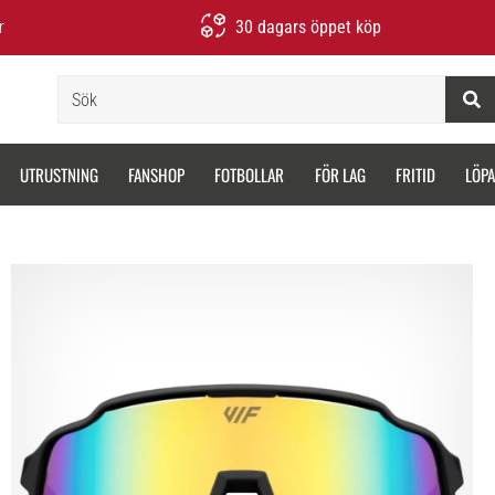
r
30 dagars öppet köp
Sök
UTRUSTNING
FANSHOP
FOTBOLLAR
FÖR LAG
FRITID
LÖP