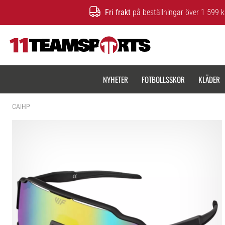
Fri frakt
på beställningar över 1 599 k
11teamsports.se
NYHETER
FOTBOLLSSKOR
KLÄDER
CAIHP