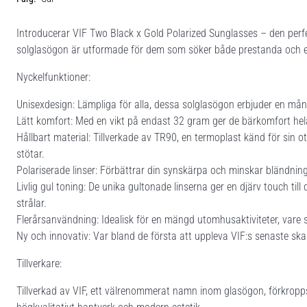
Introducerar VIF Two Black x Gold Polarized Sunglasses – den perfe
solglasögon är utformade för dem som söker både prestanda och e
Nyckelfunktioner:
Unisexdesign: Lämpliga för alla, dessa solglasögon erbjuder en mån
Lätt komfort: Med en vikt på endast 32 gram ger de bärkomfort he
Hållbart material: Tillverkade av TR90, en termoplast känd för sin otr
stötar.
Polariserade linser: Förbättrar din synskärpa och minskar bländnin
Livlig gul toning: De unika gultonade linserna ger en djärv touch ti
strålar.
Flerårsanvändning: Idealisk för en mängd utomhusaktiviteter, vare s
Ny och innovativ: Var bland de första att uppleva VIF:s senaste sk
Tillverkare:
Tillverkad av VIF, ett välrenommerat namn inom glasögon, förkropp