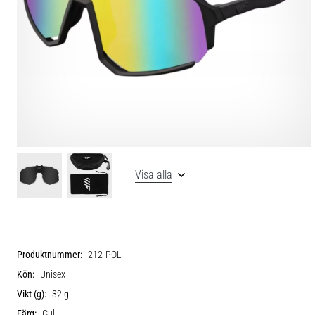
Visa alla
Produktnummer:
212-POL
Kön:
Unisex
Vikt (g):
32 g
Färg:
Gul