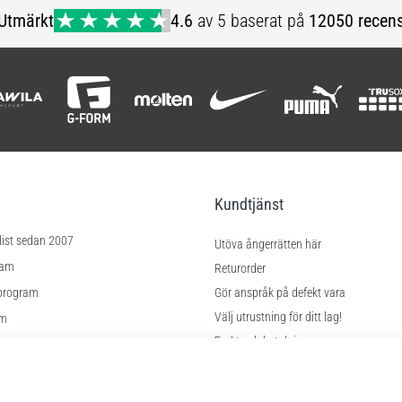
Utmärkt
4.6
av 5 baserat på
12050 recens
Kundtjänst
list sedan 2007
Utöva ångerrätten här
ram
Returorder
program
Gör anspråk på defekt vara
Välj utrustning för ditt lag!
am
Frakt och betalning
Hitta rätt storlek
lningar
Kontakt
kor