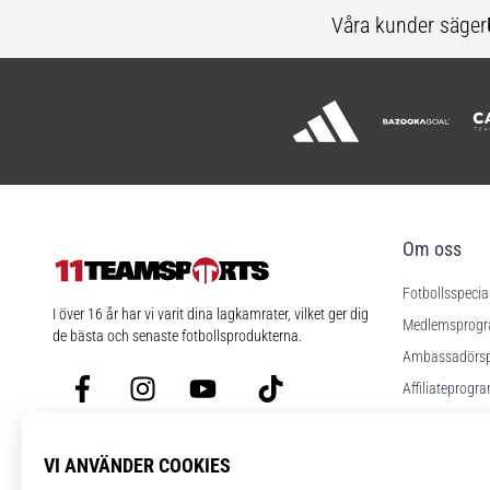
Våra kunder säger
Om oss
Fotbollsspecia
11teamsports.se
I över 16 år har vi varit dina lagkamrater, vilket ger dig
Medlemsprog
de bästa och senaste fotbollsprodukterna.
Ambassadörs
Facebook
Instagram
YouTube
TikTok
Affiliateprogr
Jobb
Cookies instäl
Regler och vill