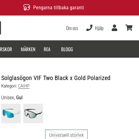
Pengarna tillbaka garanti
Om oss
Hjälp
varukor
ARSKOR
MÄRKEN
REA
BLOGG
Solglasögon VIF Two Black x Gold Polarized
Kategori:
CAIHP
Unisex,
Gul
Universell storlek