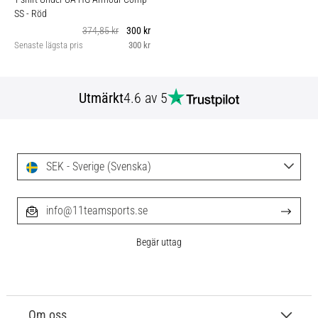
SS
- Röd
374,85 kr
300 kr
Senaste lägsta pris
300 kr
Utmärkt
4.6 av 5
SEK - Sverige (Svenska)
info@11teamsports.se
Begär uttag
Om oss