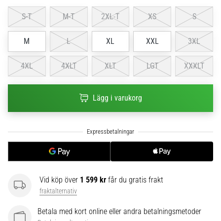
6
S-T
M-T
2XL-T
XS
S
Upptäck
de
M
L
XL
XXL
3XL
nya
Nike
4XL
4XLT
XLT
LGT
XXXLT
Phantom
6
fotbollsskorna
Lägg i varukorg
–
precision,
kontroll
och
kraft
i
varje
beröring.
Vid köp över
1 599 kr
får du gratis frakt
Perfekta
fraktalternativ
för
spelare
Betala med kort online eller andra betalningsmetoder