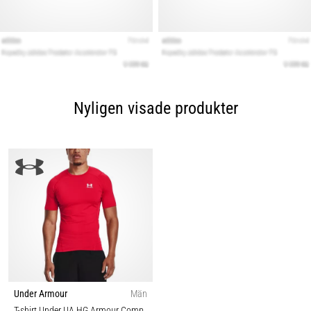
Nyligen visade produkter
Under Armour
Män
T-shirt Under UA HG Armour Comp