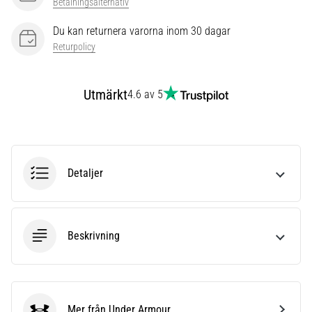
som…
Betalningsalternativ
Du kan returnera varorna inom 30 dagar
Returpolicy
Visa
alla
artiklar
Utmärkt
4.6 av 5
Detaljer
Beskrivning
Mer från Under Armour