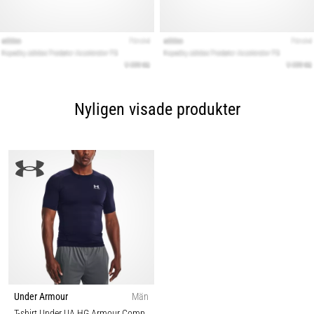
Nyligen visade produkter
Under Armour
Män
T-shirt Under UA HG Armour Comp