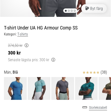
skor
från
Byt färg
Nike,
adidas
och
T-shirt Under UA HG Armour Comp SS
PUMA.
Var
Kategori:
T-shirts
en
del
374,50 kr
av
300 kr
varje
Senaste lägsta pris:
300 kr
match,
mål
och…
Recensioner
Män,
Blå
(38)
9. 6. 2025
•
3 min. läsning
Nike
Storlekstabell
Phantom