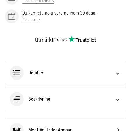
som…
Betalningsalternativ
Du kan returnera varorna inom 30 dagar
Returpolicy
Visa
alla
artiklar
Utmärkt
4.6 av 5
Detaljer
Beskrivning
Mer från Under Armour