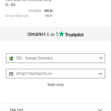
SS
- Blå
374,50 kr
300 kr
Senaste lägsta pris
300 kr
Utmärkt
4.6 av 5
SEK - Sverige (Svenska)
info@11teamsports.se
Begär uttag
Om oss