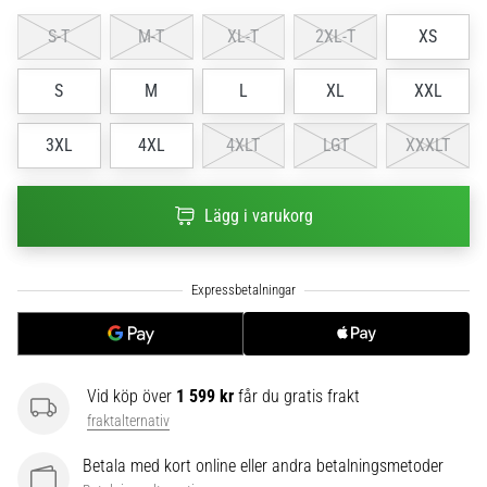
6
S-T
M-T
XL-T
2XL-T
XS
Upptäck
de
S
M
L
XL
XXL
nya
Nike
3XL
4XL
4XLT
LGT
XXXLT
Phantom
6
fotbollsskorna
Lägg i varukorg
–
precision,
kontroll
och
kraft
i
varje
beröring.
Vid köp över
1 599 kr
får du gratis frakt
Perfekta
fraktalternativ
för
spelare
Betala med kort online eller andra betalningsmetoder