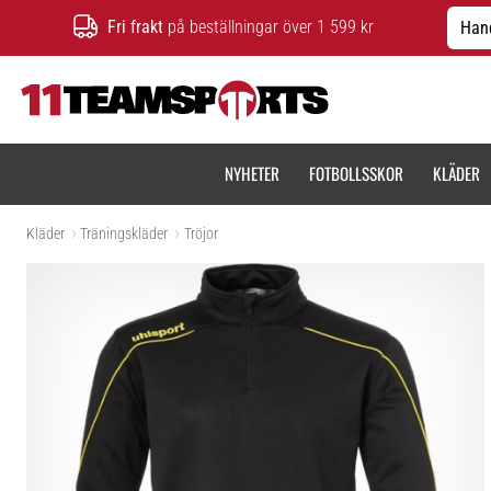
Fri frakt
på beställningar över 1 599 kr
Hand
11teamsports.se
NYHETER
FOTBOLLSSKOR
KLÄDER
Kläder
Träningskläder
Tröjor