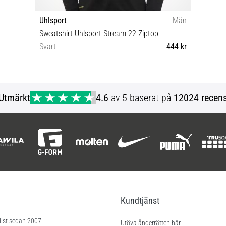
Uhlsport
Män
Sweatshirt Uhlsport Stream 22 Ziptop
Svart
444 kr
3XL 140
Utmärkt
4.6
av 5 baserat på
12024 recens
Kundtjänst
list sedan 2007
Utöva ångerrätten här