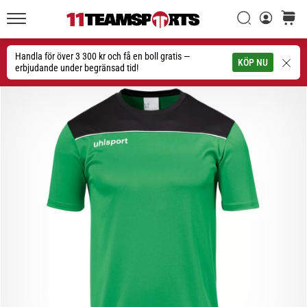
Sök
varuko
11teamsports.se
1. 7. 2025
•
Handla för över 3 300 kr och få en boll gratis —
Sök
KÖP NU
1 min. läsning
erbjudande under begränsad tid!
Play
for
More
Victories
Rusta
dig
för
dam-
EM
2025
med
officiella
tröjor
och