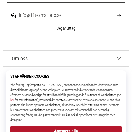
info@11teamsports.se
Begär uttag
Om oss
Kundtjänst
11teamsports.se
I över 16 år har vi varit dina lagkamrater, vilket ger dig de bästa och
senaste fotbollsprodukterna.
Facebook
Instagram
YouTube
TikTok