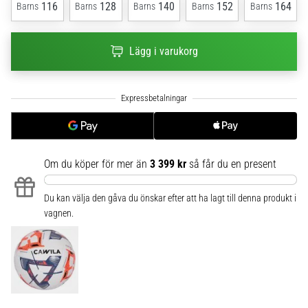
116
128
140
152
164
Barns
Barns
Barns
Barns
Barns
6
Upptäck
Lägg i varukorg
de
nya
Nike
Phantom
6
fotbollsskorna
–
precision,
Om du köper för mer än
3 399 kr
så får du en present
kontroll
och
Du kan välja den gåva du önskar efter att ha lagt till denna produkt i
kraft
vagnen.
i
varje
beröring.
Perfekta
för
spelare