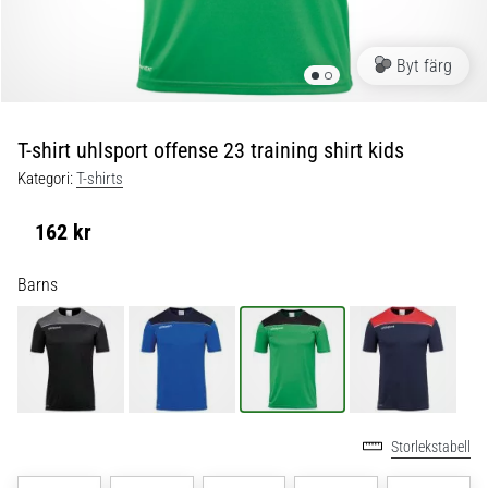
skor
från
Nike,
Byt färg
adidas
och
PUMA.
Var
T-shirt uhlsport offense 23 training shirt kids
en
Kategori:
T-shirts
del
av
162 kr
varje
match,
Barns
mål
och…
9. 6. 2025
•
3 min. läsning
Storlekstabell
Nike
Phantom