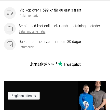
som…
Vid köp över
1 599 kr
får du gratis frakt
fraktalternativ
Visa
alla
Betala med kort online eller andra betalningsmetoder
artiklar
Betalningsalternativ
Du kan returnera varorna inom 30 dagar
Returpolicy
Utmärkt
4.6 av 5
Begär en offert nu