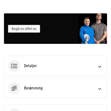
som…
Visa
alla
artiklar
Begär en offert nu
Detaljer
Beskrivning