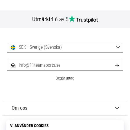
Utmärkt
4.6 av 5
SEK - Sverige (Svenska)
info@11teamsports.se
Begär uttag
Om oss
Kundtjänst