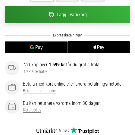
6
Lägg i varukorg
Upptäck
de
nya
Nike
Phantom
6
fotbollsskorna
–
Vid köp över
1 599 kr
får du gratis frakt
precision,
fraktalternativ
kontroll
och
Betala med kort online eller andra betalningsmetoder
kraft
Betalningsalternativ
i
varje
Du kan returnera varorna inom 30 dagar
beröring.
Returpolicy
Perfekta
för
spelare
Utmärkt
4.6 av 5