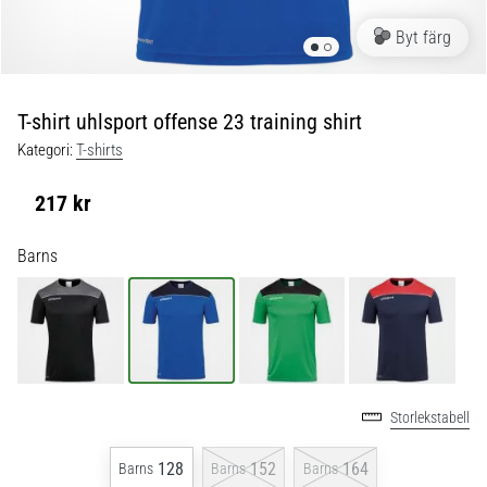
skor
från
Byt färg
Nike,
adidas
och
T-shirt uhlsport offense 23 training shirt
PUMA.
Var
Kategori:
T-shirts
en
del
217 kr
av
varje
Barns
match,
mål
och…
9. 6. 2025
•
Storlekstabell
3 min. läsning
Nike
128
152
164
Barns
Barns
Barns
Phantom