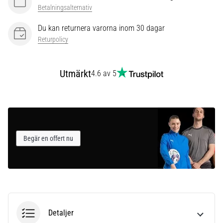
som…
Betalningsalternativ
Du kan returnera varorna inom 30 dagar
Visa
Returpolicy
alla
artiklar
Utmärkt
4.6 av 5
Begär en offert nu
Detaljer