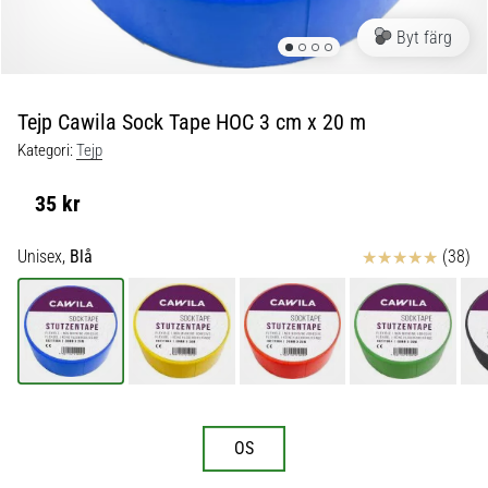
skor
från
Byt färg
Nike,
adidas
och
Tejp Cawila Sock Tape HOC 3 cm x 20 m
PUMA.
Var
Kategori:
Tejp
en
del
35 kr
av
varje
Recensioner
Unisex,
Blå
(38)
match,
mål
och…
9. 6. 2025
•
3 min. läsning
OS
Nike
Phantom