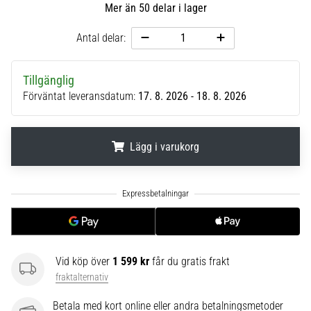
Mer än 50 delar i lager
6
Upptäck
Antal delar:
de
nya
Tillgänglig
Nike
Förväntat leveransdatum:
17. 8. 2026 - 18. 8. 2026
Phantom
6
fotbollsskorna
–
Lägg i varukorg
precision,
kontroll
.
.
.
och
kraft
i
varje
beröring.
Vid köp över
1 599 kr
får du gratis frakt
Perfekta
fraktalternativ
för
spelare
Betala med kort online eller andra betalningsmetoder