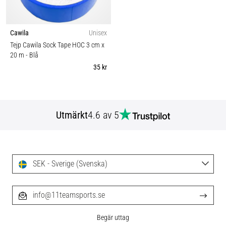
Cawila
Unisex
Tejp Cawila Sock Tape HOC 3 cm x
20 m
- Blå
35 kr
Utmärkt
4.6 av 5
SEK - Sverige (Svenska)
info@11teamsports.se
Begär uttag