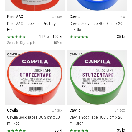
Kine-MAX
Unisex
Cawila
Unisex
Kine-MAX Tape Super-Pro Rayon
-
Cawila Sock Tape HOC 3 cm x 20
Röd
m
- Blå
112 kr
109 kr
35 kr
Senaste lägsta pris
109 kr
Cawila
Unisex
Cawila
Unisex
Cawila Sock Tape HOC 3 cm x 20
Cawila Sock Tape HOC 3 cm x 20
m
- Röd
m
- Grön
35 kr
35 kr