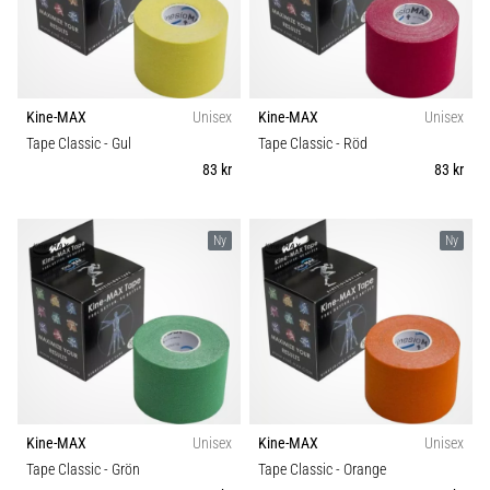
skor
Storlek
från
Nike,
Teamsales
adidas
och
Kine-MAX
Unisex
Kine-MAX
Unisex
PUMA.
Kategori
Tape Classic
- Gul
Tape Classic
- Röd
Var
en
83 kr
83 kr
del
Position
av
varje
Ny
Ny
Sport
match,
mål
och…
Hållbarhet
9. 6. 2025
•
3 min. läsning
Kine-MAX
Unisex
Kine-MAX
Unisex
Nike
Tape Classic
- Grön
Tape Classic
- Orange
Phantom