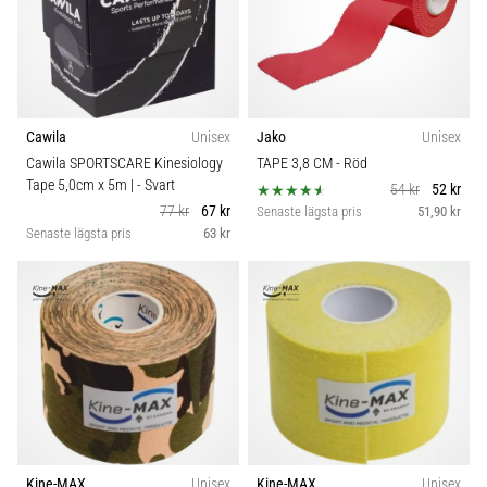
som…
Visa
alla
artiklar
Cawila
Unisex
Jako
Unisex
Cawila SPORTSCARE Kinesiology
TAPE 3,8 CM
- Röd
Tape 5,0cm x 5m |
- Svart
54 kr
52 kr
77 kr
67 kr
Senaste lägsta pris
51,90 kr
Senaste lägsta pris
63 kr
Kine-MAX
Unisex
Kine-MAX
Unisex