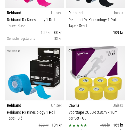
Rehband
Unisex
Rehband
Unisex
Rehband Rx Kinesiology 1 Roll
Rehband Rx Kinesiology 1 Roll
Tape
- Rosa
Tape
- Svart
109 kr
83 kr
109 kr
Senaste lägsta pris
83 kr
Rehband
Unisex
Cawila
Unisex
Rehband Rx Kinesiology 1 Roll
Sporttape COLOR 3,8cm x 10m
Tape
- Blå
6er Set
- Gul
109 kr
104 kr
186 kr
163 kr