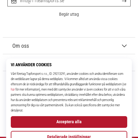
info@11teamsports.se
Begär uttag
Om oss
Kundtjänst
11teamsports.se
I över 16 år har vi varit dina lagkamrater, vilket ger dig de bästa och
senaste fotbollsprodukterna.
Facebook
Instagram
YouTube
TikTok