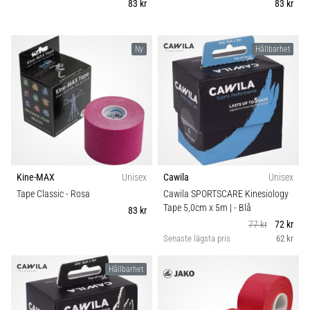
83 kr
83 kr
6
Upptäck
Ny
Hållbarhet
de
nya
Nike
Phantom
6
fotbollsskorna
–
precision,
kontroll
Kine-MAX
Unisex
Cawila
Unisex
och
Tape Classic
- Rosa
Cawila SPORTSCARE Kinesiology
kraft
Tape 5,0cm x 5m |
- Blå
83 kr
i
77 kr
72 kr
varje
Senaste lägsta pris
62 kr
beröring.
Perfekta
Hållbarhet
för
spelare