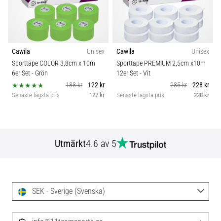
Cawila
Unisex
Cawila
Unisex
Sporttape COLOR 3,8cm x 10m
Sporttape PREMIUM 2,5cm x10m
6er Set
- Grön
12er Set
- Vit
188 kr
122 kr
285 kr
228 kr
Senaste lägsta pris
122 kr
Senaste lägsta pris
228 kr
Utmärkt
4.6 av 5
SEK - Sverige (Svenska)