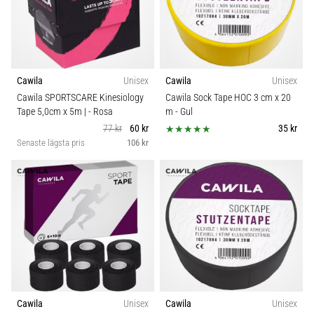
Cawila
Unisex
Cawila
Unisex
Cawila SPORTSCARE Kinesiology
Cawila Sock Tape HOC 3 cm x 20
Tape 5,0cm x 5m |
- Rosa
m
- Gul
77 kr
60 kr
35 kr
Senaste lägsta pris
106 kr
Cawila
Unisex
Cawila
Unisex