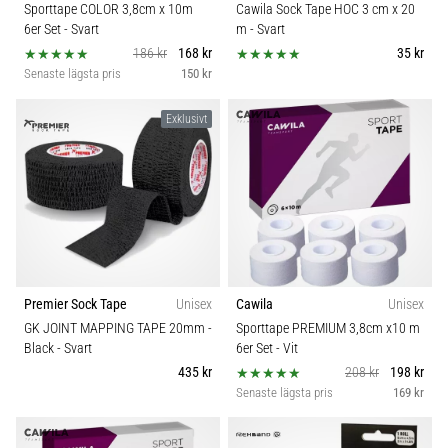
Sporttape COLOR 3,8cm x 10m
Cawila Sock Tape HOC 3 cm x 20
6er Set
- Svart
m
- Svart
186 kr
168 kr
35 kr
Senaste lägsta pris
150 kr
Exklusivt
Premier Sock Tape
Unisex
Cawila
Unisex
GK JOINT MAPPING TAPE 20mm -
Sporttape PREMIUM 3,8cm x10 m
Black
- Svart
6er Set
- Vit
435 kr
208 kr
198 kr
Senaste lägsta pris
169 kr