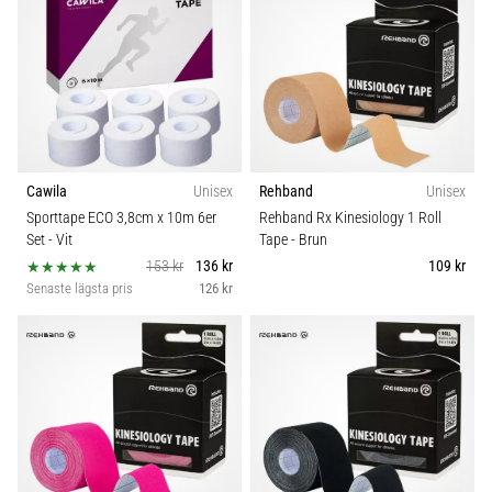
Cawila
Unisex
Rehband
Unisex
Sporttape ECO 3,8cm x 10m 6er
Rehband Rx Kinesiology 1 Roll
Set
- Vit
Tape
- Brun
153 kr
136 kr
109 kr
Senaste lägsta pris
126 kr