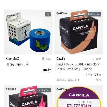
Ny
Hållbarhet
Kine-MAX
Unisex
Cawila
Unisex
Happy Tape
- Blå
Cawila SPORTSCARE Kinesiology
Tape 5,0cm x 5m |
- Orange
104 kr
77 kr
73 kr
Senaste lägsta pris
73 kr
Hållbarhet