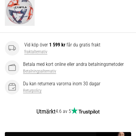
som…
Visa
alla
artiklar
Vid köp över
1 599 kr
får du gratis frakt
fraktalternativ
Betala med kort online eller andra betalningsmetoder
Betalningsalternativ
Du kan returnera varorna inom 30 dagar
Returpolicy
Utmärkt
4.6 av 5