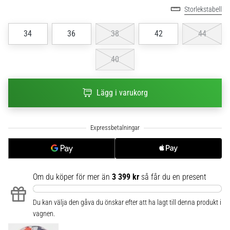
Storlekstabell
6
Upptäck
34
36
38
42
44
de
nya
40
Nike
Phantom
6
Lägg i varukorg
fotbollsskorna
–
precision,
kontroll
och
kraft
i
varje
Om du köper för mer än
3 399 kr
så får du en present
beröring.
Perfekta
Du kan välja den gåva du önskar efter att ha lagt till denna produkt i
för
vagnen.
spelare