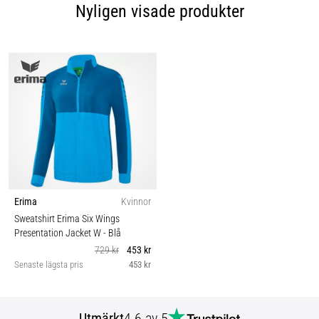
Nyligen visade produkter
Erima
Kvinnor
Sweatshirt Erima Six Wings
Presentation Jacket W
- Blå
729 kr
453 kr
Senaste lägsta pris
453 kr
Utmärkt
4.6 av 5