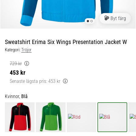
skor
från
Nike,
Byt färg
adidas
och
PUMA.
Var
Sweatshirt Erima Six Wings Presentation Jacket W
en
Kategori:
Tröjor
del
av
729 kr
varje
453 kr
match,
mål
Senaste lägsta pris:
453 kr
och…
Kvinnor,
Blå
9. 6. 2025
•
3 min. läsning
Nike
Phantom