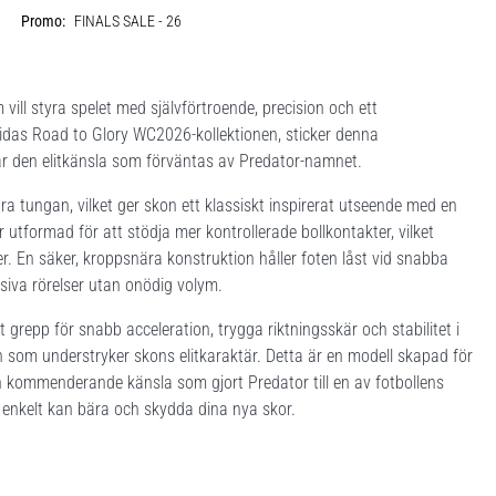
Promo:
FINALS SALE - 26
ill styra spelet med självförtroende, precision och ett
adidas Road to Glory WC2026-kollektionen, sticker denna
ar den elitkänsla som förväntas av Predator-namnet.
a tungan, vilket ger skon ett klassiskt inspirerat utseende med en
 utformad för att stödja mer kontrollerade bollkontakter, vilket
er. En säker, kroppsnära konstruktion håller foten låst vid snabba
siva rörelser utan onödig volym.
 grepp för snabb acceleration, trygga riktningsskär och stabilitet i
ish som understryker skons elitkaraktär. Detta är en modell skapad för
 kommenderande känsla som gjort Predator till en av fotbollens
u enkelt kan bära och skydda dina nya skor.