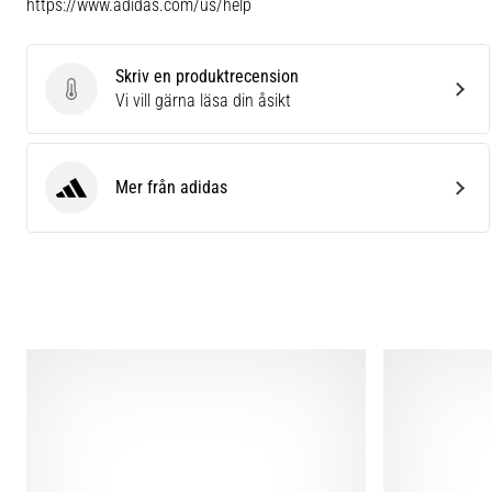
https://www.adidas.com/us/help
Skriv en produktrecension
Skriv en produktrecension
Vi vill gärna läsa din åsikt
Mer från adidas
adidas