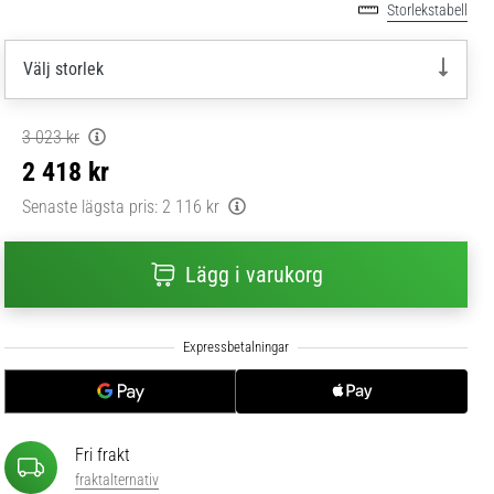
Storlekstabell
Välj storlek
3 023 kr
2 418 kr
Senaste lägsta pris:
2 116 kr
Lägg i varukorg
Fri frakt
fraktalternativ