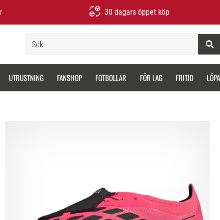
r
30 dagars öppet köp
Sök
UTRUSTNING
FANSHOP
FOTBOLLAR
FÖR LAG
FRITID
LÖP