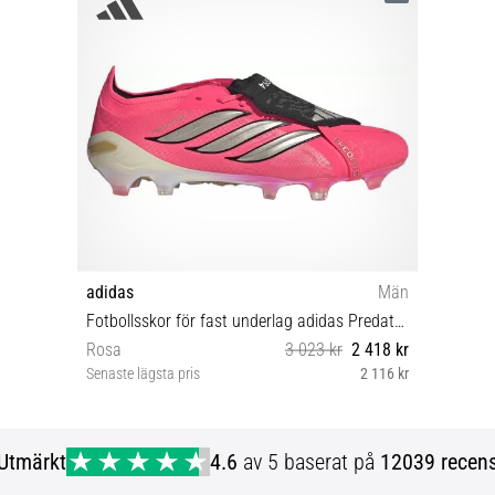
adidas
Män
Fotbollsskor för fast underlag adidas Predator Elite Fold Over Tongue FG
Rosa
3 023 kr
2 418 kr
Senaste lägsta pris
2 116 kr
40 40⅔ 42 42⅔ 43⅓ 44 44⅔ 45⅓ 46⅔
47⅓ 48
Utmärkt
4.6
av 5 baserat på
12039 recens