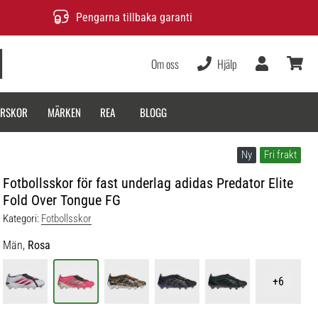
Pengarna tillbaka garanti
Om oss
Hjälp
varukor
ARSKOR
MÄRKEN
REA
BLOGG
Ny
Fri frakt
Fotbollsskor för fast underlag adidas Predator Elite
Fold Over Tongue FG
Kategori:
Fotbollsskor
Män,
Rosa
+6