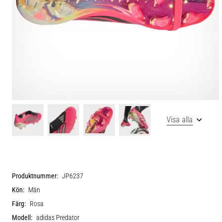
Visa alla
Produktnummer:
JP6237
Kön:
Män
Färg:
Rosa
Modell:
adidas Predator