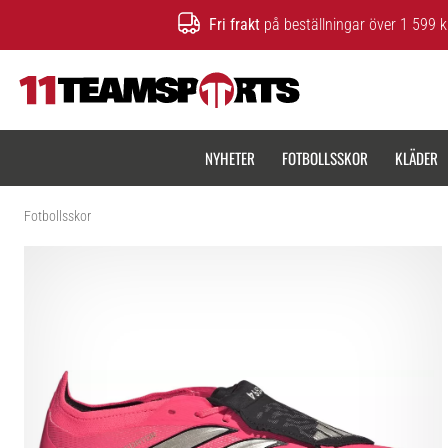
Fri frakt
på beställningar över 1 599 k
11teamsports.se
NYHETER
FOTBOLLSSKOR
KLÄDER
Fotbollsskor