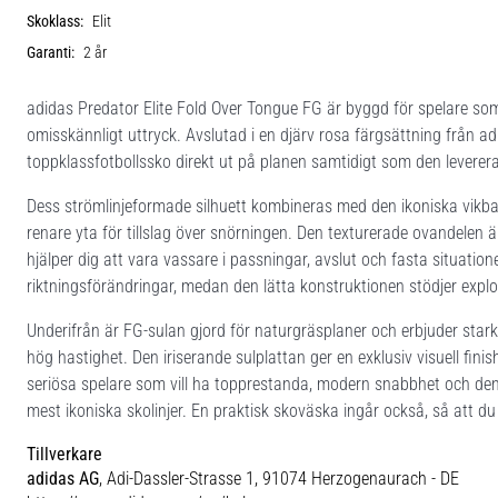
Skoklass:
Elit
Garanti:
2 år
adidas Predator Elite Fold Over Tongue FG är byggd för spelare som v
omisskännligt uttryck. Avslutad i en djärv rosa färgsättning från 
toppklassfotbollssko direkt ut på planen samtidigt som den leverer
Dess strömlinjeformade silhuett kombineras med den ikoniska vikbar
renare yta för tillslag över snörningen. Den texturerade ovandelen är
hjälper dig att vara vassare i passningar, avslut och fasta situation
riktningsförändringar, medan den lätta konstruktionen stödjer explo
Underifrån är FG-sulan gjord för naturgräsplaner och erbjuder starkt
hög hastighet. Den iriserande sulplattan ger en exklusiv visuell fin
seriösa spelare som vill ha topprestanda, modern snabbhet och den
mest ikoniska skolinjer. En praktisk skoväska ingår också, så att d
Tillverkare
adidas AG
, Adi-Dassler-Strasse 1, 91074 Herzogenaurach - DE