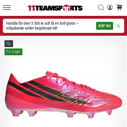
Sök
varuko
11teamsports.se
1. 7. 2025
•
Handla för över 3 300 kr och få en boll gratis —
Sök
KÖP NU
1 min. läsning
erbjudande under begränsad tid!
Play
for
Ny
More
Fri frakt
Victories
Rusta
dig
för
dam-
EM
2025
med
officiella
tröjor
och