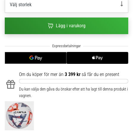
Välj storlek
6
Upptäck
de
Lägg i varukorg
nya
Nike
Phantom
6
fotbollsskorna
–
precision,
Om du köper för mer än
3 399 kr
så får du en present
kontroll
och
kraft
Du kan välja den gåva du önskar efter att ha lagt till denna produkt i
i
vagnen.
varje
beröring.
Perfekta
för
spelare