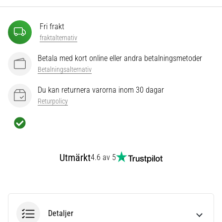
som…
Fri frakt
Visa
fraktalternativ
alla
artiklar
Betala med kort online eller andra betalningsmetoder
Betalningsalternativ
Du kan returnera varorna inom 30 dagar
Returpolicy
Utmärkt
4.6 av 5
Detaljer