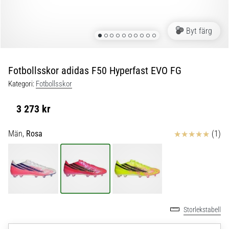
skor
från
Nike,
Byt färg
adidas
och
PUMA.
Var
Fotbollsskor adidas F50 Hyperfast EVO FG
en
Kategori:
Fotbollsskor
del
av
3 273 kr
varje
match,
Recensioner
Män,
Rosa
(1)
mål
och…
9. 6. 2025
•
3 min. läsning
Storlekstabell
Nike
Phantom