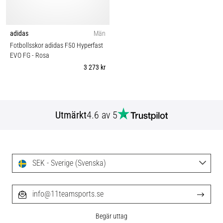
adidas
Män
Fotbollsskor adidas F50 Hyperfast
EVO FG
- Rosa
3 273 kr
Utmärkt
4.6 av 5
SEK - Sverige (Svenska)
info@11teamsports.se
Begär uttag