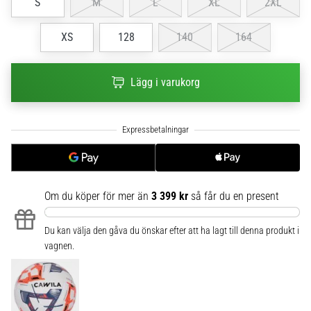
S
M
L
XL
2XL
6
Upptäck
XS
128
140
164
de
nya
Lägg i varukorg
Nike
Phantom
6
fotbollsskorna
–
precision,
kontroll
och
Om du köper för mer än
3 399 kr
så får du en present
kraft
i
Du kan välja den gåva du önskar efter att ha lagt till denna produkt i
varje
vagnen.
beröring.
Perfekta
för
spelare