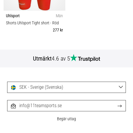
Uhlsport
Män
Shorts Uhlsport Tight short
- Röd
277 kr
Utmärkt
4.6 av 5
SEK - Sverige (Svenska)
info@11teamsports.se
Begär uttag