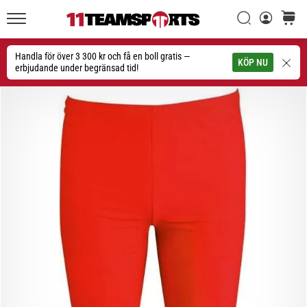
Sök
varuko
11teamsports.se
1. 7. 2025
•
Handla för över 3 300 kr och få en boll gratis —
Sök
KÖP NU
1 min. läsning
erbjudande under begränsad tid!
Play
for
More
Victories
Rusta
dig
för
dam-
EM
2025
med
officiella
tröjor
och