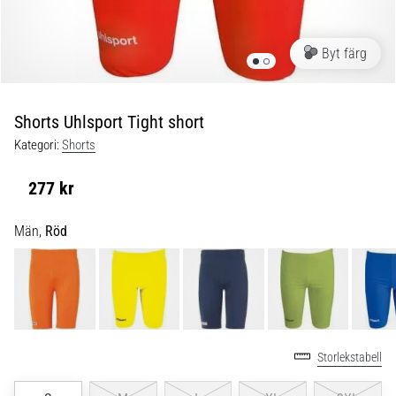
skor
från
Nike,
Byt färg
adidas
och
PUMA.
Var
Shorts Uhlsport Tight short
en
Kategori:
Shorts
del
av
277 kr
varje
match,
Män,
Röd
mål
och…
9. 6. 2025
•
3 min. läsning
Storlekstabell
Nike
Phantom