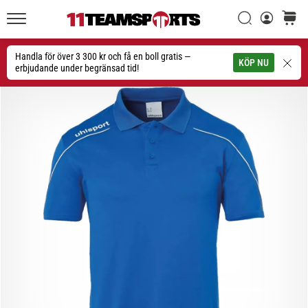
Sök
varuko
11teamsports.se
1. 7. 2025
•
Handla för över 3 300 kr och få en boll gratis —
Sök
KÖP NU
1 min. läsning
erbjudande under begränsad tid!
Play
for
More
Victories
Rusta
dig
för
dam-
EM
2025
med
officiella
tröjor
och