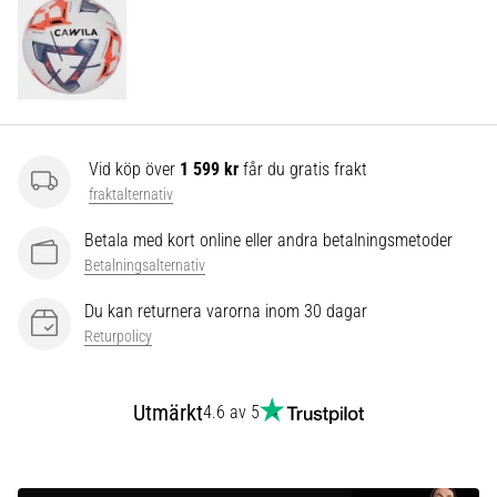
som…
Visa
alla
artiklar
Vid köp över
1 599 kr
får du gratis frakt
fraktalternativ
Betala med kort online eller andra betalningsmetoder
Betalningsalternativ
Du kan returnera varorna inom 30 dagar
Returpolicy
Utmärkt
4.6 av 5