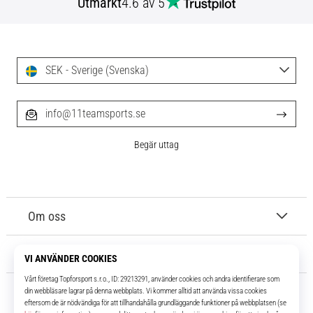
Utmärkt
4.6 av 5
SEK - Sverige (Svenska)
info@11teamsports.se
Begär uttag
Om oss
Kundtjänst