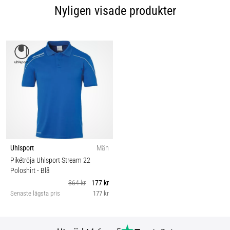
Nyligen visade produkter
Uhlsport
Män
Pikétröja Uhlsport Stream 22
Poloshirt
- Blå
364 kr
177 kr
Senaste lägsta pris
177 kr