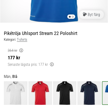
skor
från
Nike,
Byt färg
adidas
och
PUMA.
Var
Pikétröja Uhlsport Stream 22 Poloshirt
en
Kategori:
T-shirts
del
av
364 kr
varje
177 kr
match,
mål
Senaste lägsta pris:
177 kr
och…
Män,
Blå
9. 6. 2025
•
3 min. läsning
Nike
Phantom