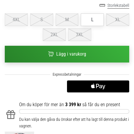
Storlekstabell
6
Upptäck
4XL
S
M
L
XL
de
nya
2XL
3XL
Nike
Phantom
6
Lägg i varukorg
fotbollsskorna
–
precision,
kontroll
och
kraft
i
varje
Om du köper för mer än
3 399 kr
så får du en present
beröring.
Perfekta
Du kan välja den gåva du önskar efter att ha lagt till denna produkt i
för
vagnen.
spelare