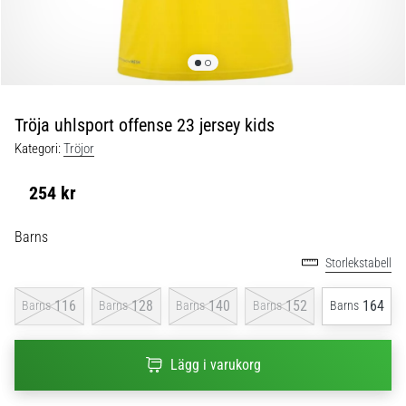
skor
från
Nike,
adidas
och
PUMA.
Var
Tröja uhlsport offense 23 jersey kids
en
Kategori:
Tröjor
del
av
254 kr
varje
match,
Barns
mål
och…
Storlekstabell
116
128
140
152
164
Barns
Barns
Barns
Barns
Barns
9. 6. 2025
•
3 min. läsning
Lägg i varukorg
Nike
Phantom