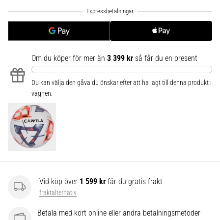
6
Upptäck
de
nya
Nike
Om du köper för mer än
3 399 kr
så får du en present
Phantom
6
Du kan välja den gåva du önskar efter att ha lagt till denna produkt i
fotbollsskorna
vagnen.
–
precision,
kontroll
och
kraft
i
varje
beröring.
Vid köp över
1 599 kr
får du gratis frakt
Perfekta
fraktalternativ
för
spelare
Betala med kort online eller andra betalningsmetoder