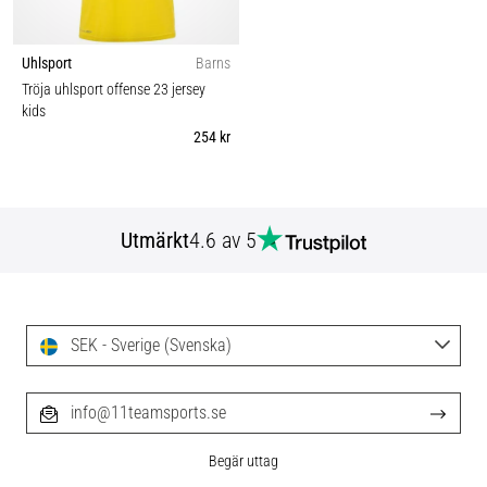
Uhlsport
Barns
Tröja uhlsport offense 23 jersey
kids
254 kr
Utmärkt
4.6 av 5
SEK - Sverige (Svenska)
info@11teamsports.se
Begär uttag