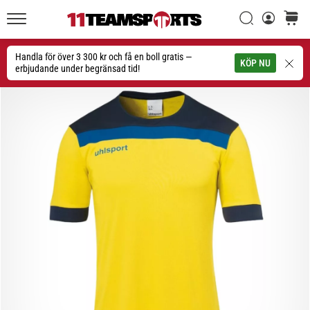
Sök
varuko
11teamsports.se
1. 7. 2025
•
Handla för över 3 300 kr och få en boll gratis —
Sök
KÖP NU
1 min. läsning
erbjudande under begränsad tid!
Play
for
More
Victories
Rusta
dig
för
dam-
EM
2025
med
officiella
tröjor
och