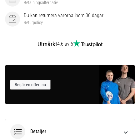
som…
Betalningsalternativ
Du kan returnera varorna inom 30 dagar
Visa
Returpolicy
alla
artiklar
Utmärkt
4.6 av 5
Begär en offert nu
Detaljer