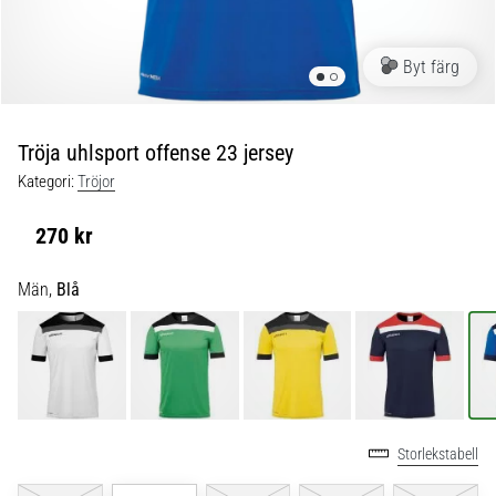
skor
från
Nike,
Byt färg
adidas
och
PUMA.
Var
Tröja uhlsport offense 23 jersey
en
Kategori:
Tröjor
del
av
270 kr
varje
match,
Män,
Blå
mål
och…
9. 6. 2025
•
3 min. läsning
Storlekstabell
Nike
Phantom