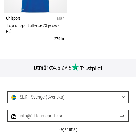
Uhlsport
Män
Tröja uhlsport offense 23 jersey
-
Blå
270 kr
Utmärkt
4.6 av 5
SEK - Sverige (Svenska)
info@11teamsports.se
Begär uttag