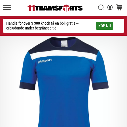
Sök
varuko
11teamsports.se
1. 7. 2025
•
Handla för över 3 300 kr och få en boll gratis —
Sök
KÖP NU
1 min. läsning
erbjudande under begränsad tid!
Play
for
More
Victories
Rusta
dig
för
dam-
EM
2025
med
officiella
tröjor
och