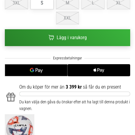
3XL
S
M
L
XL
6
Upptäck
XXL
de
nya
Nike
Lägg i varukorg
Phantom
6
fotbollsskorna
–
precision,
kontroll
och
Om du köper för mer än
3 399 kr
så får du en present
kraft
i
varje
Du kan välja den gåva du önskar efter att ha lagt till denna produkt i
beröring.
vagnen.
Perfekta
för
spelare