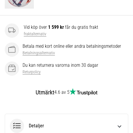
som…
Visa
Vid köp över
1 599 kr
får du gratis frakt
alla
fraktalternativ
artiklar
Betala med kort online eller andra betalningsmetoder
Betalningsalternativ
Du kan returnera varorna inom 30 dagar
Returpolicy
Utmärkt
4.6 av 5
Detaljer