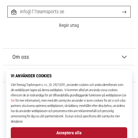
info@11teamsports.se
Begär uttag
Om oss
Kundtjänst
11teamsports.se
I över 16 år har vi varit dina lagkamrater, vilket ger dig de bästa och
senaste fotbollsprodukterna.
Facebook
Instagram
YouTube
TikTok