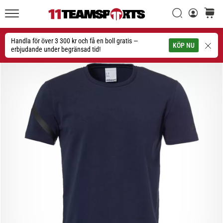
Sök
varuko
11teamsports.se
1. 7. 2025
•
Handla för över 3 300 kr och få en boll gratis —
Sök
KÖP NU
1 min. läsning
erbjudande under begränsad tid!
Play
for
More
Victories
Rusta
dig
för
dam-
EM
2025
med
officiella
tröjor
och