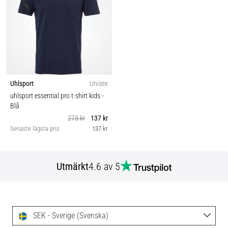
Uhlsport
Unisex
uhlsport essential pro t-shirt kids
-
Blå
273 kr
137 kr
Senaste lägsta pris
137 kr
Utmärkt
4.6 av 5
SEK - Sverige (Svenska)