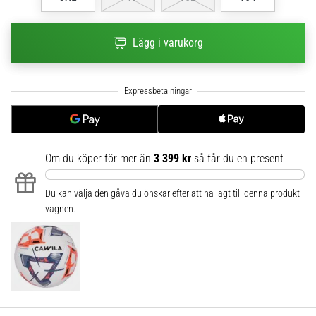
6
Upptäck
Lägg i varukorg
de
nya
Nike
Phantom
6
fotbollsskorna
–
Om du köper för mer än
3 399 kr
så får du en present
precision,
kontroll
och
Du kan välja den gåva du önskar efter att ha lagt till denna produkt i
kraft
vagnen.
i
varje
beröring.
Perfekta
för
spelare