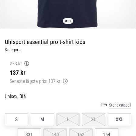
skor
från
Nike,
adidas
och
PUMA.
Var
Uhlsport essential pro t-shirt kids
en
Kategori:
del
av
273 kr
varje
137 kr
match,
mål
Senaste lägsta pris:
137 kr
och…
Unisex,
Blå
9. 6. 2025
Storlekstabell
•
3 min. läsning
S
M
L
XL
XXL
Nike
Phantom
3XL
140
152
164