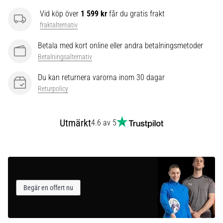
som…
Vid köp över
1 599 kr
får du gratis frakt
fraktalternativ
Visa
Betala med kort online eller andra betalningsmetoder
alla
Betalningsalternativ
artiklar
Du kan returnera varorna inom 30 dagar
Returpolicy
Utmärkt
4.6 av 5
Begär en offert nu