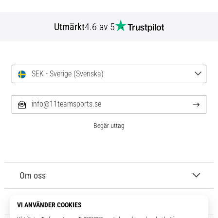
Utmärkt
4.6 av 5
SEK - Sverige (Svenska)
info@11teamsports.se
Begär uttag
Om oss
Kundtjänst