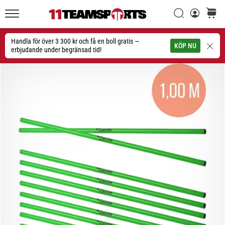
Sök
varuko
11teamsports.se
1. 7. 2025
•
Handla för över 3 300 kr och få en boll gratis —
Sök
KÖP NU
1 min. läsning
erbjudande under begränsad tid!
Play
for
More
Victories
Rusta
dig
för
dam-
EM
2025
med
officiella
tröjor
och