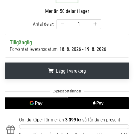
6
Mer än 50 delar i lager
Upptäck
de
Antal delar:
nya
Nike
Phantom
Tillgänglig
6
Förväntat leveransdatum:
18. 8. 2026 - 19. 8. 2026
fotbollsskorna
–
precision,
Lägg i varukorg
kontroll
och
.
.
.
kraft
i
varje
beröring.
Perfekta
Om du köper för mer än
3 399 kr
så får du en present
för
spelare