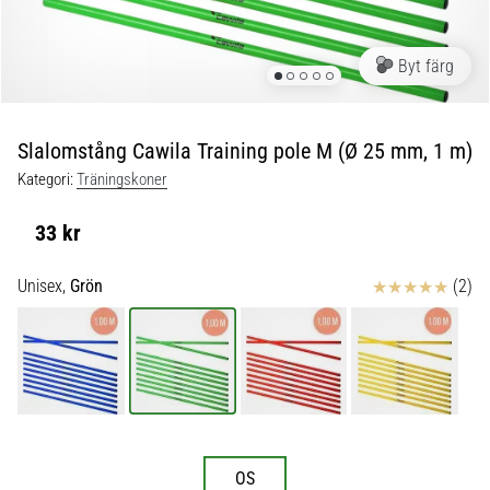
skor
från
Nike,
Byt färg
adidas
och
PUMA.
Var
Slalomstång Cawila Training pole M (Ø 25 mm, 1 m)
en
Kategori:
Träningskoner
del
av
33 kr
varje
match,
Recensioner
Unisex,
Grön
(2)
mål
och…
9. 6. 2025
•
3 min. läsning
Nike
OS
Phantom