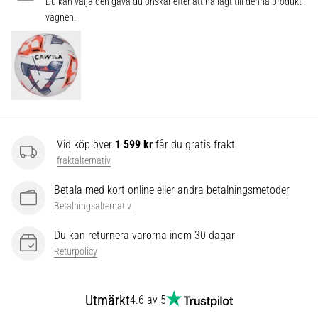
som…
Du kan välja den gåva du önskar efter att ha lagt till denna produkt i
vagnen.
Visa
alla
artiklar
Vid köp över
1 599 kr
får du gratis frakt
fraktalternativ
Betala med kort online eller andra betalningsmetoder
Betalningsalternativ
Du kan returnera varorna inom 30 dagar
Returpolicy
Utmärkt
4.6 av 5