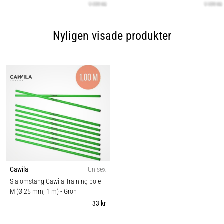
Nyligen visade produkter
Cawila
Unisex
Slalomstång Cawila Training pole
M (Ø 25 mm, 1 m)
- Grön
33 kr