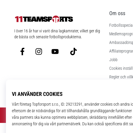
Om oss
Fotbollsspecia
11teamsports.se
I över 16 år har vi varit dina lagkamrater, vilket ger dig
Medlemsprog
de bästa och senaste fotbollsprodukterna.
Ambassadörs
Facebook
Instagram
YouTube
TikTok
Affiliateprogr
Jobb
Cookies instäl
Regler och vill