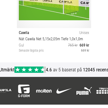
Cawila
Unisex
Nät Cawila Net 5,15x2,05m Tiefe 1,0x1,0m
Gul
765 kr
669 kr
Senaste lägsta pris
669 kr
OS
Utmärkt
4.6
av 5 baserat på
12045 recens