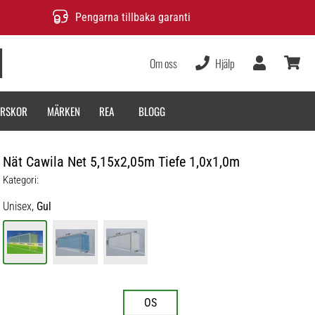
Pengarna tillbaka garanti
Om oss
Hjälp
varukor
ARSKOR
MÄRKEN
REA
BLOGG
Nät Cawila Net 5,15x2,05m Tiefe 1,0x1,0m
Kategori:
Unisex,
Gul
OS