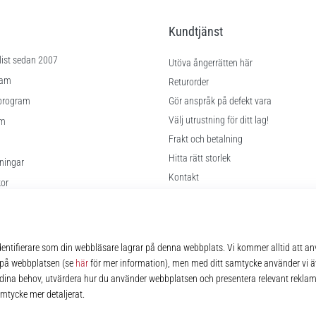
Kundtjänst
list sedan 2007
Utöva ångerrätten här
ram
Returorder
program
Gör anspråk på defekt vara
Välj utrustning för ditt lag!
am
Frakt och betalning
Hitta rätt storlek
lningar
Kontakt
kor
FAQ
Sekretesspolicy
© 2010 – 2026
11teamsports.se