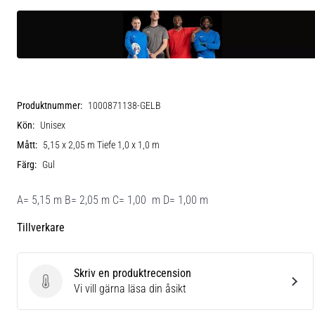
Produktnummer:
1000871138-GELB
Kön:
Unisex
Mått:
5,15 x 2,05 m Tiefe 1,0 x 1,0 m
Färg:
Gul
A= 5,15 m B= 2,05 m C= 1,00 m D= 1,00 m
Tillverkare
Skriv en produktrecension
Skriv en produktrecension
Vi vill gärna läsa din åsikt