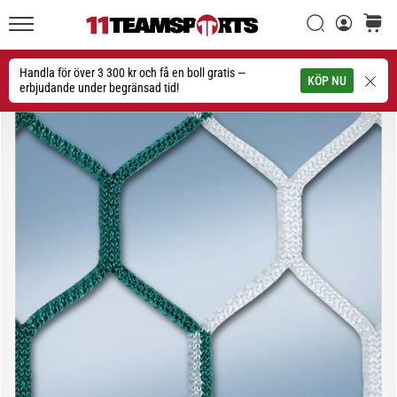
Sök
varuko
11teamsports.se
1. 7. 2025
•
Handla för över 3 300 kr och få en boll gratis —
Sök
KÖP NU
1 min. läsning
erbjudande under begränsad tid!
Play
for
More
Victories
Rusta
dig
för
dam-
EM
2025
med
officiella
tröjor
och