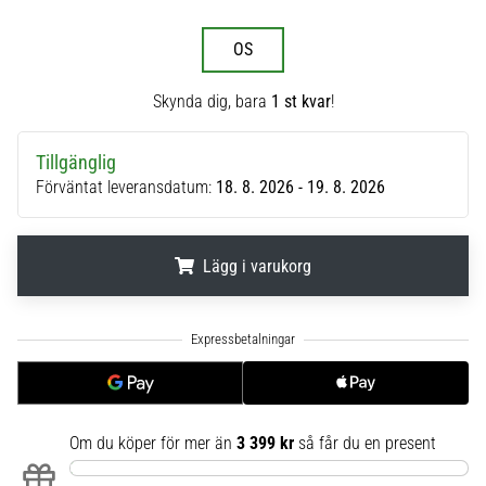
6
OS
Upptäck
de
Skynda dig, bara
1 st kvar
!
nya
Nike
Phantom
Tillgänglig
6
Förväntat leveransdatum:
18. 8. 2026 - 19. 8. 2026
fotbollsskorna
–
precision,
Lägg i varukorg
kontroll
och
kraft
.
.
.
i
varje
beröring.
Perfekta
för
Om du köper för mer än
3 399 kr
så får du en present
spelare