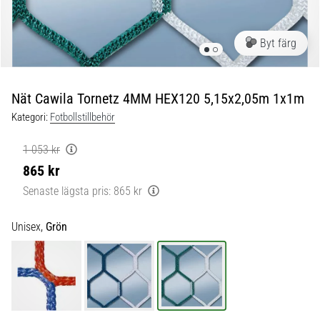
skor
från
Nike,
Byt färg
adidas
och
PUMA.
Var
Nät Cawila Tornetz 4MM HEX120 5,15x2,05m 1x1m
en
Kategori:
Fotbollstillbehör
del
av
1 053 kr
varje
865 kr
match,
mål
Senaste lägsta pris:
865 kr
och…
Unisex,
Grön
9. 6. 2025
•
3 min. läsning
Nike
Phantom