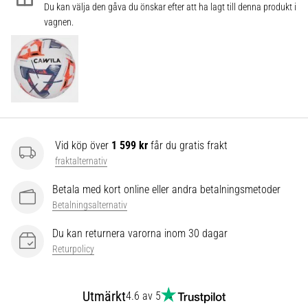
som…
Du kan välja den gåva du önskar efter att ha lagt till denna produkt i
vagnen.
Visa
alla
artiklar
Vid köp över
1 599 kr
får du gratis frakt
fraktalternativ
Betala med kort online eller andra betalningsmetoder
Betalningsalternativ
Du kan returnera varorna inom 30 dagar
Returpolicy
Utmärkt
4.6 av 5