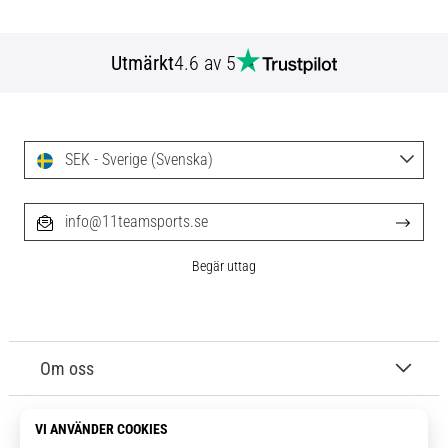
Utmärkt
4.6 av 5
SEK - Sverige (Svenska)
info@11teamsports.se
Begär uttag
Om oss
Kundtjänst