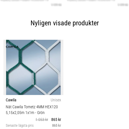
Nyligen visade produkter
Cawila
Unisex
Nät Cawila Tornetz 4MM HEX120
5,15x2,05m 1x1m
- Grön
1 053 kr
865 kr
Senaste lägsta pris
865 kr