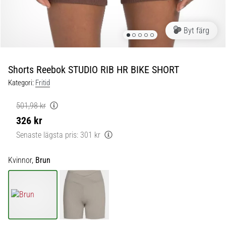
skor
från
Nike,
Byt färg
adidas
och
PUMA.
Var
Shorts Reebok STUDIO RIB HR BIKE SHORT
en
Kategori:
Fritid
del
av
501,98 kr
varje
326 kr
match,
mål
Senaste lägsta pris:
301 kr
och…
Kvinnor,
Brun
9. 6. 2025
•
3 min. läsning
Nike
Phantom