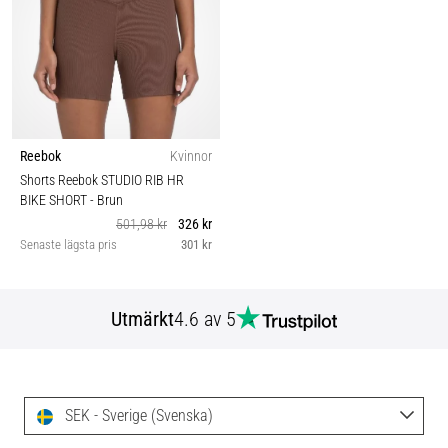
Reebok
Kvinnor
Shorts Reebok STUDIO RIB HR
BIKE SHORT
- Brun
501,98 kr
326 kr
Senaste lägsta pris
301 kr
Utmärkt
4.6 av 5
SEK - Sverige (Svenska)