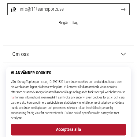
info@11teamsports.se
Begär uttag
Om oss
Kundtjänst
11teamsports.se
I över 16 år har vi varit dina lagkamrater, vilket ger dig de bästa och
senaste fotbollsprodukterna.
Facebook
Instagram
YouTube
TikTok