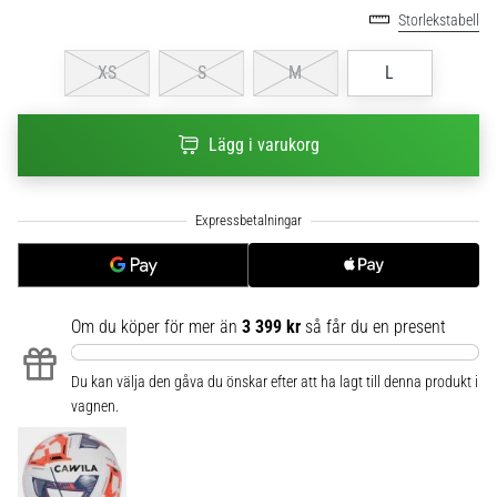
Storlekstabell
6
Upptäck
XS
S
M
L
de
nya
Nike
Lägg i varukorg
Phantom
6
fotbollsskorna
–
precision,
kontroll
och
Om du köper för mer än
3 399 kr
så får du en present
kraft
i
varje
Du kan välja den gåva du önskar efter att ha lagt till denna produkt i
beröring.
vagnen.
Perfekta
för
spelare