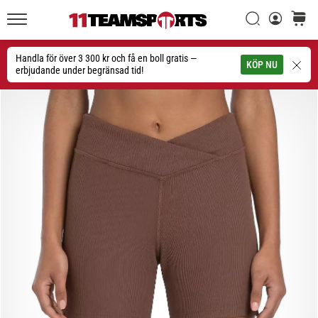
Sök
varuko
11teamsports.se
1. 7. 2025
•
Handla för över 3 300 kr och få en boll gratis —
Sök
KÖP NU
1 min. läsning
erbjudande under begränsad tid!
Play
for
More
Victories
Rusta
dig
för
dam-
EM
2025
med
officiella
tröjor
och