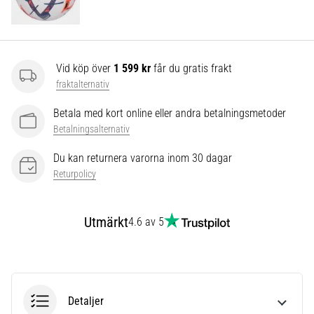
som…
Visa
alla
Vid köp över
1 599 kr
får du gratis frakt
artiklar
fraktalternativ
Betala med kort online eller andra betalningsmetoder
Betalningsalternativ
Du kan returnera varorna inom 30 dagar
Returpolicy
Utmärkt
4.6 av 5
Detaljer