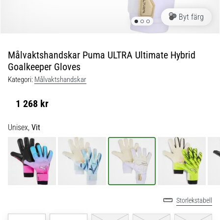
skor
från
Byt färg
Nike,
adidas
och
Målvaktshandskar Puma ULTRA Ultimate Hybrid
PUMA.
Goalkeeper Gloves
Var
en
Kategori:
Målvaktshandskar
del
av
1 268 kr
varje
match,
Unisex,
Vit
mål
och…
9. 6. 2025
•
3 min. läsning
Storlekstabell
Nike
Phantom