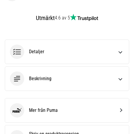
som…
Utmärkt
4.6 av 5
Visa
alla
artiklar
Detaljer
Beskrivning
Mer från Puma
Puma
Skriv en produktrecension