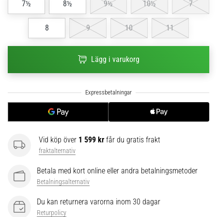
7½
8½
9½
10½
7
6
Upptäck
8
9
10
11
de
nya
Nike
Lägg i varukorg
Phantom
6
fotbollsskorna
–
precision,
kontroll
och
Vid köp över
1 599 kr
får du gratis frakt
kraft
fraktalternativ
i
varje
Betala med kort online eller andra betalningsmetoder
beröring.
Betalningsalternativ
Perfekta
för
Du kan returnera varorna inom 30 dagar
spelare
Returpolicy