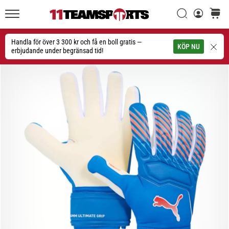
Sök
varuko
11teamsports.se
1. 7. 2025
•
Handla för över 3 300 kr och få en boll gratis —
Sök
KÖP NU
1 min. läsning
erbjudande under begränsad tid!
Play
for
More
Victories
Rusta
dig
för
dam-
EM
2025
med
officiella
tröjor
och