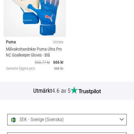
Puma
Unisex
Målvaktshandskar Puma Ultra Pro
NC Goalkeeper Gloves
- Blå
950,77 kr
666 kr
Senaste lägsta pris
666 kr
Utmärkt
4.6 av 5
SEK - Sverige (Svenska)