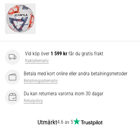
som…
Visa
alla
artiklar
Vid köp över
1 599 kr
får du gratis frakt
fraktalternativ
Betala med kort online eller andra betalningsmetoder
Betalningsalternativ
Du kan returnera varorna inom 30 dagar
Returpolicy
Utmärkt
4.6 av 5