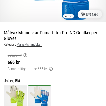
skor
från
Nike,
Byt färg
adidas
och
PUMA.
Var
Målvaktshandskar Puma Ultra Pro NC Goalkeeper
en
Gloves
del
Kategori:
Målvaktshandskar
av
varje
950,77 kr
match,
666 kr
mål
och…
Senaste lägsta pris:
666 kr
Unisex,
Blå
9. 6. 2025
•
3 min. läsning
Nike
Phantom