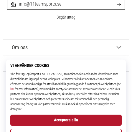
info@11teamsports.se
Begär uttag
Om oss
Kundtjänst
11teamsports.se
I över 16 år har vi varit dina lagkamrater, vilket ger dig de bästa och
senaste fotbollsprodukterna.
Facebook
Instagram
YouTube
TikTok