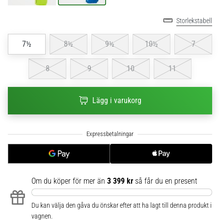
6
Storlekstabell
Upptäck
de
7½
8½
9½
10½
7
nya
Nike
8
9
10
11
Phantom
6
fotbollsskorna
Lägg i varukorg
–
precision,
kontroll
och
kraft
i
varje
beröring.
Om du köper för mer än
3 399 kr
så får du en present
Perfekta
för
Du kan välja den gåva du önskar efter att ha lagt till denna produkt i
spelare
vagnen.