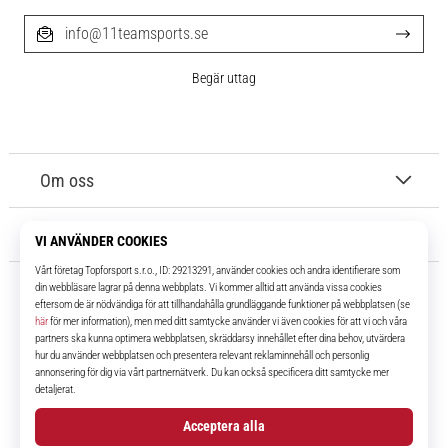
info@11teamsports.se
Begär uttag
Om oss
Kundtjänst
11teamsports.se
I över 16 år har vi varit dina lagkamrater, vilket ger dig de bästa och
senaste fotbollsprodukterna.
Facebook
Instagram
YouTube
TikTok