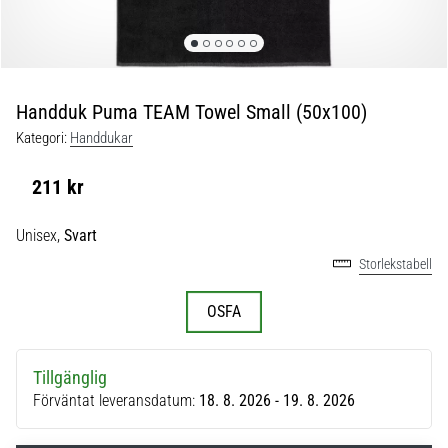
skor
från
Nike,
adidas
och
Handduk Puma TEAM Towel Small (50x100)
PUMA.
Var
Kategori:
Handdukar
en
del
211 kr
av
varje
Unisex,
Svart
match,
Storlekstabell
mål
och…
OSFA
9. 6. 2025
•
Tillgänglig
3 min. läsning
Förväntat leveransdatum:
18. 8. 2026 - 19. 8. 2026
Nike
Phantom