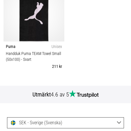
Puma
Unisex
Handduk Puma TEAM Towel Small
(50x100)
- Svart
211 kr
Utmärkt
4.6 av 5
SEK - Sverige (Svenska)