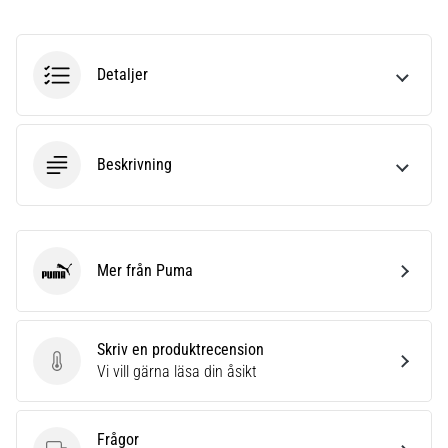
som…
Visa
Detaljer
alla
artiklar
Beskrivning
Mer från Puma
Puma
Skriv en produktrecension
Skriv en produktrecension
Vi vill gärna läsa din åsikt
Frågor