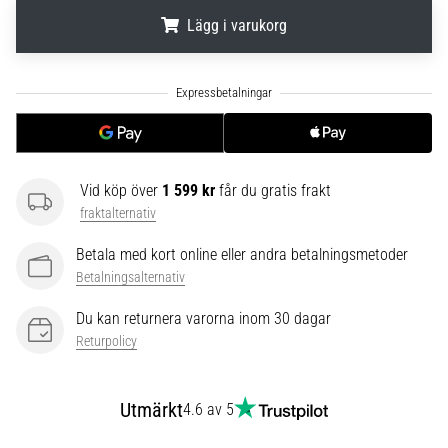
6
Lägg i varukorg
Upptäck
de
.
.
.
nya
Nike
Phantom
6
fotbollsskorna
Vid köp över
1 599 kr
får du gratis frakt
–
fraktalternativ
precision,
kontroll
Betala med kort online eller andra betalningsmetoder
och
Betalningsalternativ
kraft
i
Du kan returnera varorna inom 30 dagar
varje
Returpolicy
beröring.
Perfekta
för
Utmärkt
4.6 av 5
spelare