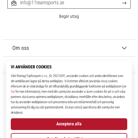
info@11teamsports.se
Begär uttag
Om oss
Kundtjänst
11teamsports.se
I över 16 år har vi varit dina lagkamrater, vilket ger dig de bästa och
senaste fotbollsprodukterna.
Facebook
Instagram
YouTube
TikTok