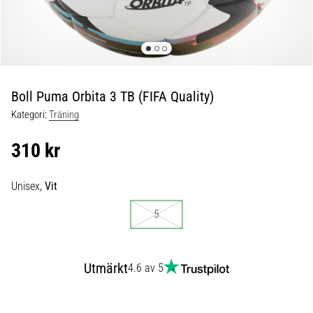
skor
från
Nike,
adidas
och
PUMA.
Var
Boll Puma Orbita 3 TB (FIFA Quality)
en
Kategori:
Träning
del
av
310 kr
varje
match,
mål
Unisex,
Vit
och…
5
9. 6. 2025
•
Utmärkt
4.6 av 5
3 min. läsning
Nike
Phantom