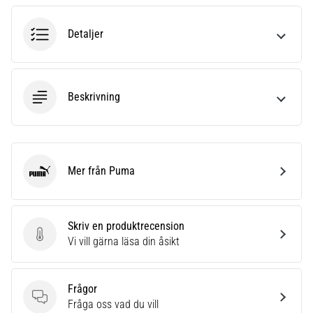
6
Detaljer
Upptäck
de
nya
Nike
Beskrivning
Phantom
6
fotbollsskorna
–
precision,
Mer från Puma
kontroll
Puma
och
kraft
i
Skriv en produktrecension
varje
Skriv en produktrecension
Vi vill gärna läsa din åsikt
beröring.
Perfekta
för
Frågor
spelare
Frågor
Fråga oss vad du vill