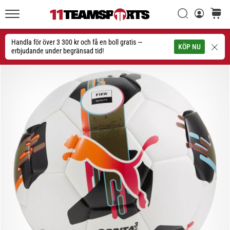
Sök
varuko
11teamsports.se
1. 7. 2025
•
Handla för över 3 300 kr och få en boll gratis —
Sök
KÖP NU
1 min. läsning
erbjudande under begränsad tid!
Play
for
More
Victories
Rusta
dig
för
dam-
EM
2025
med
officiella
tröjor
och