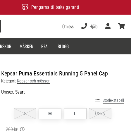
Pengarna tillbaka garanti
Om oss
Hjälp
varukor
ARSKOR
MÄRKEN
REA
BLOGG
Kepsar Puma Essentials Running 5 Panel Cap
Kategori:
Kepsar och mössor
Unisex,
Svart
Storlekstabell
S
M
L
OSFA
200 kr