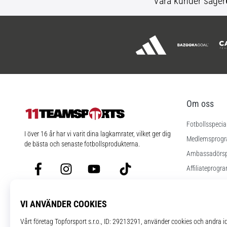
Våra kunder säger
Om oss
Fotbollsspecia
11teamsports.se
I över 16 år har vi varit dina lagkamrater, vilket ger dig
Medlemsprog
de bästa och senaste fotbollsprodukterna.
Ambassadörs
Facebook
Instagram
YouTube
TikTok
Affiliateprogr
Jobb
Cookies instäl
Regler och vill