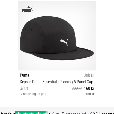
Puma
Unisex
Kepsar Puma Essentials Running 5 Panel Cap
Svart
200 kr
160 kr
Senaste lägsta pris
160 kr
M L