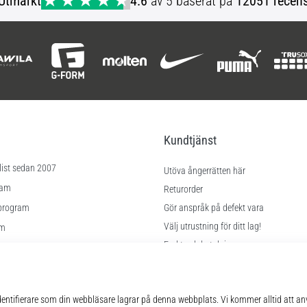
Utmärkt
4.6
av 5 baserat på
12051 recens
Kundtjänst
list sedan 2007
Utöva ångerrätten här
ram
Returorder
program
Gör anspråk på defekt vara
Välj utrustning för ditt lag!
am
Frakt och betalning
Hitta rätt storlek
lningar
Kontakt
kor
FAQ