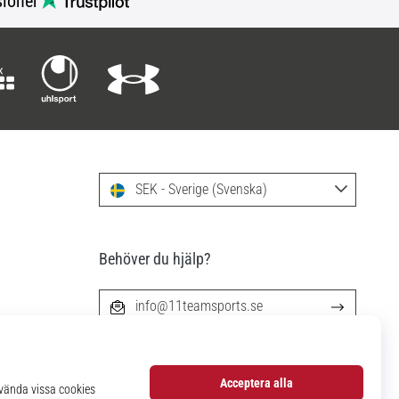
ioner
SEK - Sverige (Svenska)
Behöver du hjälp?
info@11teamsports.se