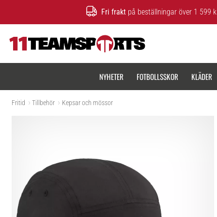
Fri frakt
på beställningar över 1 599 k
11teamsports.se
NYHETER
FOTBOLLSSKOR
KLÄDER
Fritid
Tillbehör
Kepsar och mössor