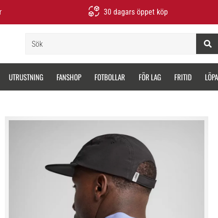
r
30 dagars öppet köp
Sök
UTRUSTNING
FANSHOP
FOTBOLLAR
FÖR LAG
FRITID
LÖP