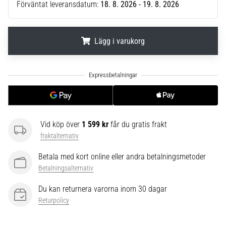
Förväntat leveransdatum:
18. 8. 2026 - 19. 8. 2026
6
Upptäck
de
Lägg i varukorg
nya
Nike
.
.
.
Phantom
6
fotbollsskorna
–
precision,
Vid köp över
1 599 kr
får du gratis frakt
kontroll
fraktalternativ
och
kraft
Betala med kort online eller andra betalningsmetoder
i
Betalningsalternativ
varje
beröring.
Du kan returnera varorna inom 30 dagar
Perfekta
Returpolicy
för
spelare