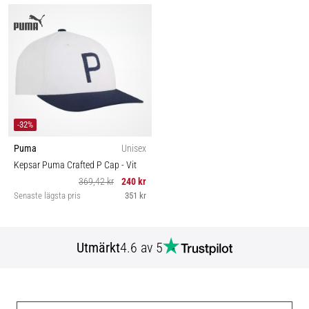
-32%
Puma
Unisex
Kepsar Puma Crafted P Cap
- Vit
369,42 kr
240 kr
Senaste lägsta pris
351 kr
Utmärkt
4.6 av 5