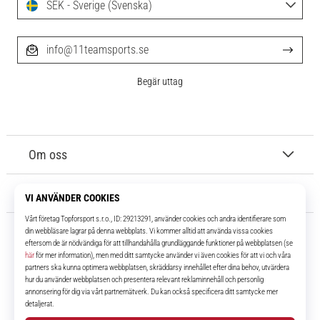
SEK - Sverige (Svenska)
info@11teamsports.se
Begär uttag
Om oss
Kundtjänst
11teamsports.se
I över 16 år har vi varit dina lagkamrater, vilket ger dig de bästa och
senaste fotbollsprodukterna.