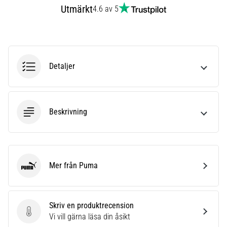
som…
Utmärkt
4.6 av 5
Visa
alla
artiklar
Detaljer
Beskrivning
Mer från Puma
Puma
Skriv en produktrecension
Skriv en produktrecension
Vi vill gärna läsa din åsikt