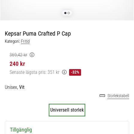
skor
från
Nike,
adidas
och
Kepsar Puma Crafted P Cap
PUMA.
Var
Kategori:
Fritid
en
del
369,42 kr
av
240 kr
varje
Senaste lägsta pris:
351 kr
-32%
match,
mål
och…
Unisex,
Vit
Storlekstabell
9. 6. 2025
Universell storlek
•
3 min. läsning
Nike
Tillgänglig
Phantom