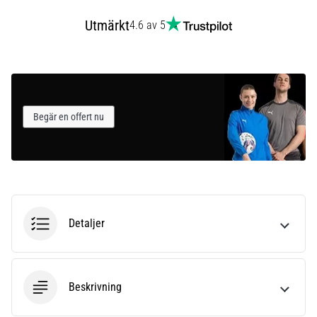
som…
Utmärkt
4.6 av 5
Visa
alla
artiklar
Begär en offert nu
Detaljer
Beskrivning