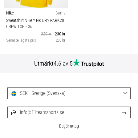
Nike
Barns
Sweatshirt Nike Y NK DRY PARK20
CREW TOP
- Gul
329 kr
230 kr
Senaste lägsta pris
230 kr
Utmärkt
4.6 av 5
SEK - Sverige (Svenska)
info@11teamsports.se
Begär uttag