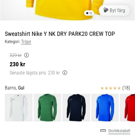
skor
från
Byt färg
Nike,
adidas
och
Sweatshirt Nike Y NK DRY PARK20 CREW TOP
PUMA.
Var
Kategori:
Tröjor
en
del
329 kr
av
230 kr
varje
Senaste lägsta pris:
230 kr
match,
mål
och…
Recensioner
Barns,
Gul
(18)
9. 6. 2025
•
3 min. läsning
Nike
Storlekstabell
Phantom