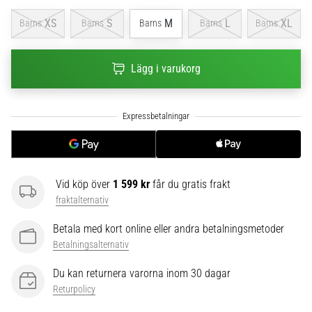
6
XS
S
M
L
XL
Barns
Barns
Barns
Barns
Barns
Upptäck
de
nya
Lägg i varukorg
Nike
Phantom
6
fotbollsskorna
–
precision,
kontroll
Vid köp över
1 599 kr
får du gratis frakt
och
fraktalternativ
kraft
i
Betala med kort online eller andra betalningsmetoder
varje
Betalningsalternativ
beröring.
Perfekta
Du kan returnera varorna inom 30 dagar
för
Returpolicy
spelare