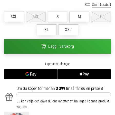
Storlekstabell
6
Upptäck
3XL
4XL
S
M
L
de
nya
XL
XXL
Nike
Phantom
6
Lägg i varukorg
fotbollsskorna
–
precision,
kontroll
och
kraft
i
varje
Om du köper för mer än
3 399 kr
så får du en present
beröring.
Perfekta
Du kan välja den gåva du önskar efter att ha lagt till denna produkt i
för
vagnen.
spelare