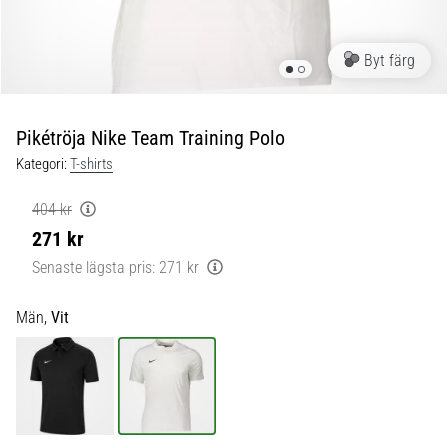
skor
från
Nike,
Byt färg
adidas
och
PUMA.
Var
Pikétröja Nike Team Training Polo
en
Kategori:
T-shirts
del
av
404 kr
varje
271 kr
match,
mål
Senaste lägsta pris:
271 kr
och…
Män,
Vit
9. 6. 2025
•
3 min. läsning
Nike
Phantom