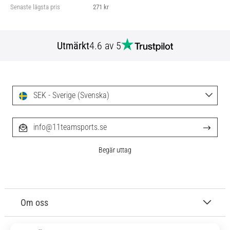
Senaste lägsta pris
271 kr
Utmärkt
4.6 av 5
SEK - Sverige (Svenska)
info@11teamsports.se
Begär uttag
Om oss