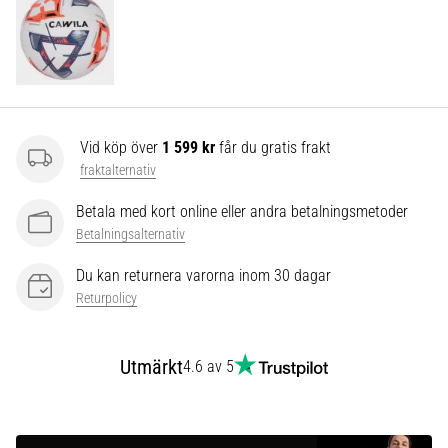
som…
Visa
alla
artiklar
Vid köp över
1 599 kr
får du gratis frakt
fraktalternativ
Betala med kort online eller andra betalningsmetoder
Betalningsalternativ
Du kan returnera varorna inom 30 dagar
Returpolicy
Utmärkt
4.6 av 5