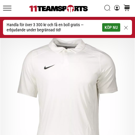
Sök
varuko
11teamsports.se
1. 7. 2025
•
Handla för över 3 300 kr och få en boll gratis —
Sök
KÖP NU
1 min. läsning
erbjudande under begränsad tid!
Play
for
More
Victories
Rusta
dig
för
dam-
EM
2025
med
officiella
tröjor
och