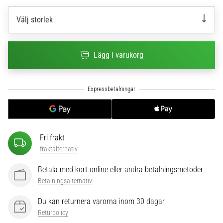
6
Välj storlek
Upptäck
de
nya
Lägg i varukorg
Nike
Phantom
6
fotbollsskorna
–
precision,
kontroll
och
Fri frakt
kraft
fraktalternativ
i
varje
Betala med kort online eller andra betalningsmetoder
beröring.
Betalningsalternativ
Perfekta
Du kan returnera varorna inom 30 dagar
för
spelare
Returpolicy