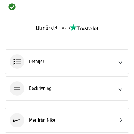
som…
Visa
Utmärkt
4.6 av 5
alla
artiklar
Detaljer
Beskrivning
Mer från Nike
Nike