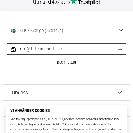
Utmärkt
4.6 av 5
SEK - Sverige (Svenska)
info@11teamsports.se
Begär uttag
Om oss
Kundtjänst