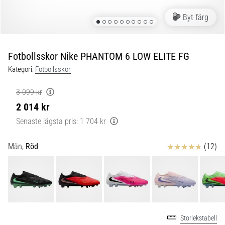
skor
från
Byt färg
Nike,
adidas
och
Fotbollsskor Nike PHANTOM 6 LOW ELITE FG
PUMA.
Var
Kategori:
Fotbollsskor
en
del
3 099 kr
av
2 014 kr
varje
Senaste lägsta pris:
1 704 kr
match,
mål
och…
Recensioner
Män,
Röd
(12)
9. 6. 2025
•
3 min. läsning
Nike
Storlekstabell
Phantom