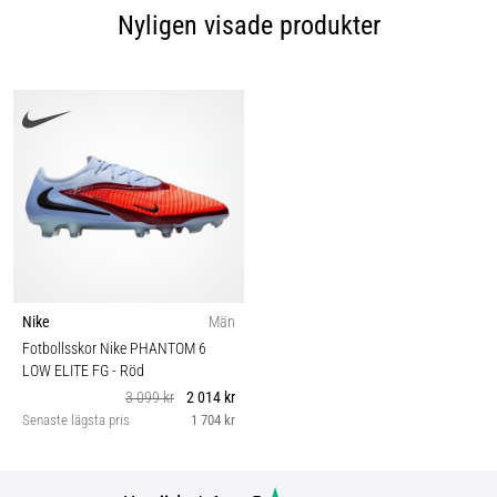
Nyligen visade produkter
Nike
Män
Fotbollsskor Nike PHANTOM 6
LOW ELITE FG
- Röd
3 099 kr
2 014 kr
Senaste lägsta pris
1 704 kr