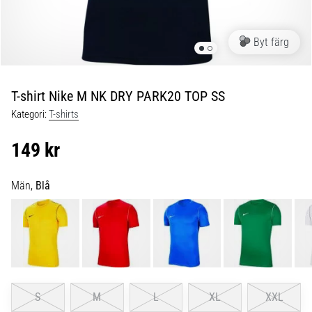
skor
från
Nike,
Byt färg
adidas
och
PUMA.
Var
T-shirt Nike M NK DRY PARK20 TOP SS
en
Kategori:
T-shirts
del
av
149 kr
varje
match,
mål
Män,
Blå
och…
9. 6. 2025
•
3 min. läsning
Nike
S
M
L
XL
XXL
Phantom