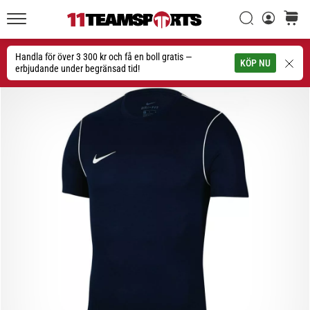
Sök
varuko
11teamsports.se
1. 7. 2025
•
Handla för över 3 300 kr och få en boll gratis —
Sök
KÖP NU
1 min. läsning
erbjudande under begränsad tid!
Play
for
More
Victories
Rusta
dig
för
dam-
EM
2025
med
officiella
tröjor
och