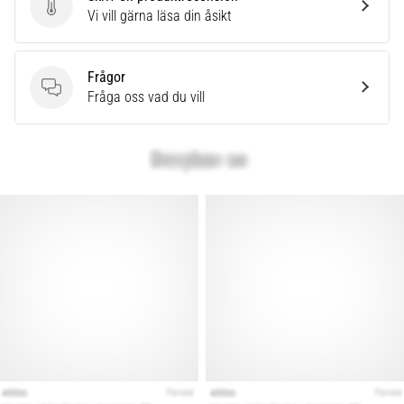
som…
Skriv en produktrecension
Vi vill gärna läsa din åsikt
Visa
Frågor
alla
Frågor
Fråga oss vad du vill
artiklar