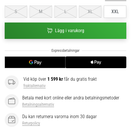
6
S
M
L
XL
XXL
Upptäck
de
nya
Lägg i varukorg
Nike
Phantom
6
fotbollsskorna
–
precision,
kontroll
Vid köp över
1 599 kr
får du gratis frakt
och
fraktalternativ
kraft
i
Betala med kort online eller andra betalningsmetoder
varje
Betalningsalternativ
beröring.
Perfekta
Du kan returnera varorna inom 30 dagar
för
Returpolicy
spelare