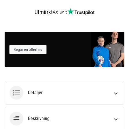
som…
Utmärkt
4.6 av 5
Visa
alla
artiklar
Begär en offert nu
Detaljer
Beskrivning