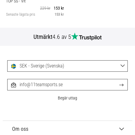
TOP SS
- Vit
229 kr
153 kr
Senaste lägsta pris
153 kr
Utmärkt
4.6 av 5
SEK - Sverige (Svenska)
info@11teamsports.se
Begär uttag
Om oss