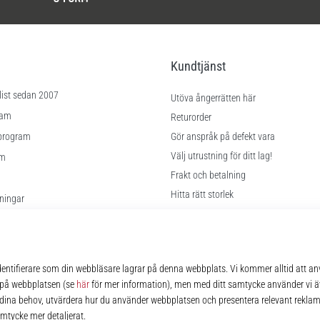
Kundtjänst
list sedan 2007
Utöva ångerrätten här
ram
Returorder
program
Gör anspråk på defekt vara
Välj utrustning för ditt lag!
am
Frakt och betalning
Hitta rätt storlek
lningar
Kontakt
kor
FAQ
Sekretesspolicy
© 2010 – 2026
11teamsports.se