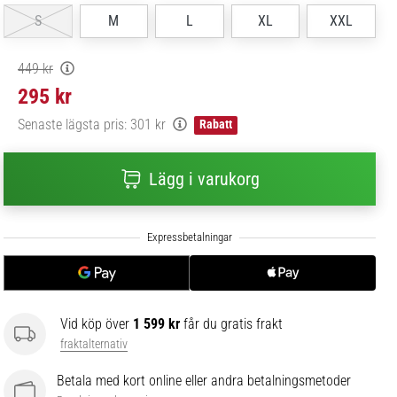
S
M
L
XL
XXL
449 kr
295 kr
Senaste lägsta pris:
301 kr
Rabatt
Lägg i varukorg
Vid köp över
1 599 kr
får du gratis frakt
fraktalternativ
Betala med kort online eller andra betalningsmetoder