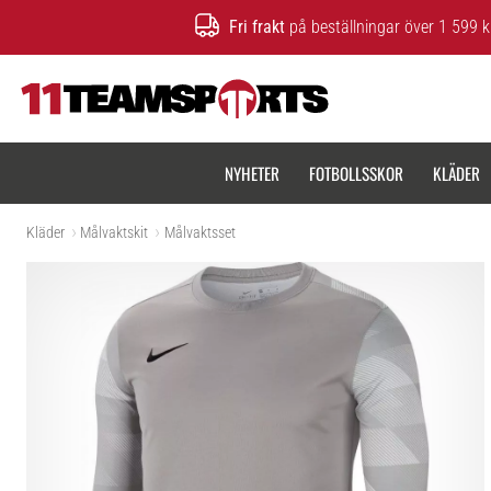
Fri frakt
på beställningar över 1 599 k
11teamsports.se
NYHETER
FOTBOLLSSKOR
KLÄDER
Kläder
Målvaktskit
Målvaktsset