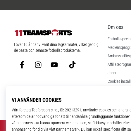
Om oss
Fotbollsspecia
11teamsports.se
I över 16 år har vi varit dina lagkamrater, vilket ger dig
Medlemsprog
de bästa och senaste fotbollsprodukterna.
Ambassadörs
Facebook
Instagram
YouTube
TikTok
Affiliateprogr
Jobb
Cookies instäl
Regler och vill