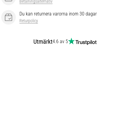
Betalningsalternativ
Du kan returnera varorna inom 30 dagar
Returpolicy
Utmärkt
4.6 av 5