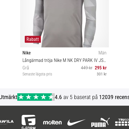
Rabatt
Nike
Män
Långärmad tröja Nike M NK DRY PARK IV JSY LS GK
Grå
449 kr
295 kr
Senaste lägsta pris
301 kr
M L XL XXL
Utmärkt
4.6
av 5 baserat på
12039 recens