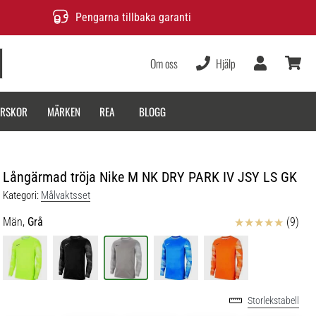
Pengarna tillbaka garanti
Om oss
Hjälp
varukor
ARSKOR
MÄRKEN
REA
BLOGG
Långärmad tröja Nike M NK DRY PARK IV JSY LS GK
Kategori:
Målvaktsset
Recensioner
Män,
Grå
(9)
Storlekstabell